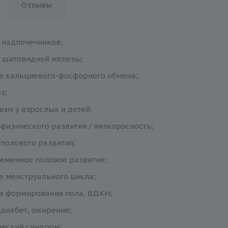
Отзывы
 надпочечников;
 щитовидной железы;
 кальциевого-фосфорного обмена;
з;
изм у взрослых и детей;
физического развития / низкорослость;
полового развития;
еменное половое развитие;
 менструального цикла;
е формирования пола, ВДКН;
диабет, ожирение;
еский синдром;