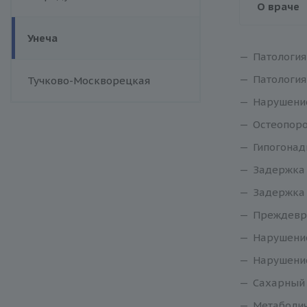
О враче
Унеча
Патология
Патология
Тучково-Москворецкая
Нарушение
Остеопоро
Гипогонад
Задержка 
Задержка 
Преждевр
Нарушение
Нарушени
Сахарный 
Метаболич