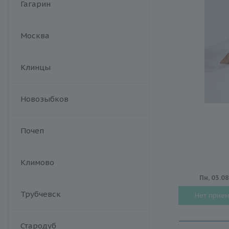
Гагарин
Москва
Клинцы
Новозыбков
Почеп
Климово
Пн, 03.0
Трубчевск
Нет прие
Стародуб