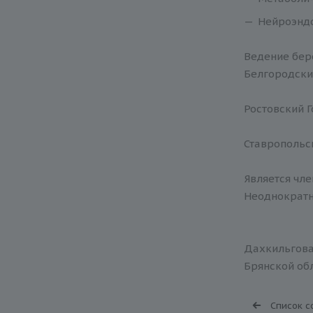
Нейроэндо
Ведение бер
Белгородски
Ростовский 
Ставропольс
Является чл
Неоднократн
Дахкильгова
Брянской обл
Список с