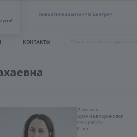
?
Новости
Пациентам
О центре
другой
И
КОНТАКТЫ
ахаевна
Должность
Врач-эндокринолог
Стаж работы
8 лет