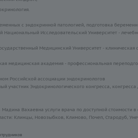
кринология.
еменных с эндокринной патологией, подготовка беременны
й Национальный Исследовательский Университет - лечебн
Государственный Медицинский Университет - клиническая 
кая медицинская академия - профессиональная переподго
еном Российской ассоциации эндокринологов
ый участник Эндокринологического конгресса, конгресса
 Мадина Вахаевна услуги врача по доступной стоимости в 
асти: Клинцы, Новозыбков, Климово, Почеп, Стародуб, Уне
отрудников