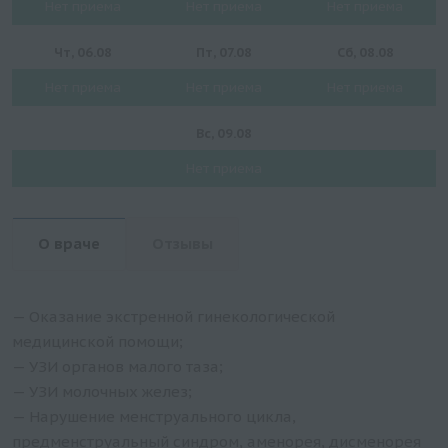
Нет приема
Нет приема
Нет приема
Чт, 06.08
Пт, 07.08
Сб, 08.08
Нет приема
Нет приема
Нет приема
Вс, 09.08
Нет приема
О враче
Отзывы
— Оказание экстренной гинекологической
медицинской помощи;
— УЗИ органов малого таза;
— УЗИ молочных желез;
— Нарушение менструального цикла,
предменструальный синдром, аменорея, дисменорея