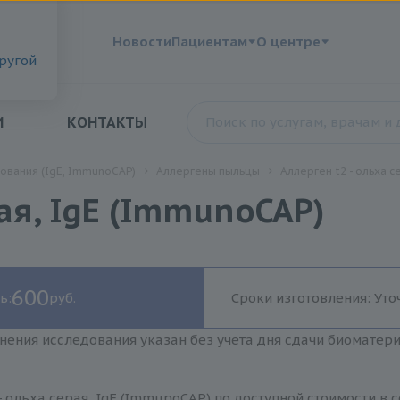
?
Новости
Пациентам
О центре
другой
И
КОНТАКТЫ
ования (IgE, ImmunoCAP)
Аллергены пыльцы
Аллерген t2 - ольха с
рая, IgE (ImmunoCAP)
600
ь:
руб.
Сроки изготовления: Уто
нения исследования указан без учета дня сдачи биоматер
- ольха серая, IgE (ImmunoCAP) по доступной стоимости в