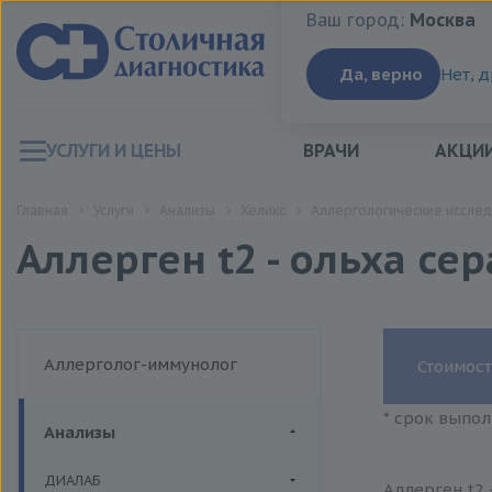
Ваш город:
Москва
Ваш город:
Москва
Да, верно
Нет, 
УСЛУГИ И ЦЕНЫ
ВРАЧИ
АКЦИ
Главная
Услуги
Анализы
Хеликс
Аллергологические исслед
Аллерген t2 - ольха се
Аллерголог-иммунолог
Стоимост
* срок выпол
Анализы
ДИАЛАБ
Аллерген t2 