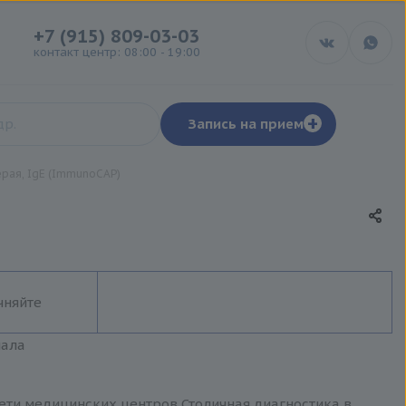
+7 (915) 809-03-03
контакт центр: 08:00 - 19:00
+
Запись на прием
ерая, IgE (ImmunoCAP)
чняйте
иала
 сети медицинских центров Столичная диагностика в