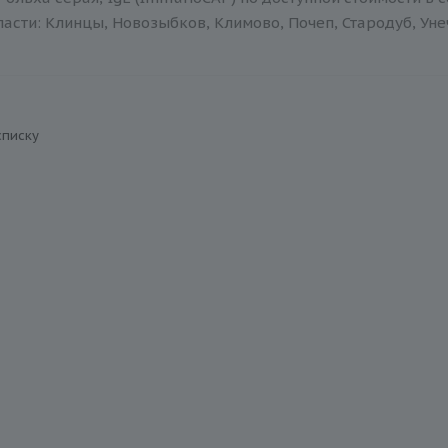
асти: Клинцы, Новозыбков, Климово, Почеп, Стародуб, Уне
списку