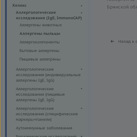
Биохимия крови
Хеликс
Брянской обл
Аллергологические
исследования (IgE, ImmunoCAP)
Аллергены животных
Аллергены пыльцы
Назад к 
Аллергокомпоненты
Бытовые аллергены
Пищевые аллегрены
Аллергологические
исследования (индивидуальные
аллергены IgE, IgG)
Аллергены гельминтов IgE
Аллергологические
исследования (пищевые
Аллергены деревьев IgE, IgG
аллергены IgE, IgG)
Аллергены животных IgE, IgG
Пищевые аллегрены IgE
Аллергологические
Аллергены металлов IgE
исследования (специфические
Пищевые аллегрены IgG
маркеры+панели)
Аллергены сорных трав IgE
Неспецифические маркеры
Аутоиммунные заболевания
Аллергены трав IgE
аллергических реакций
Биохимические исследования