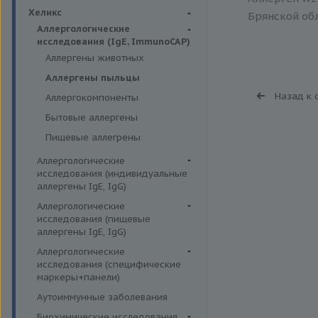
Биохимия крови
Хеликс
Брянской обл
Аллергологические
исследования (IgE, ImmunoCAP)
Аллергены животных
Аллергены пыльцы
Назад к 
Аллергокомпоненты
Бытовые аллергены
Пищевые аллегрены
Аллергологические
исследования (индивидуальные
аллергены IgE, IgG)
Аллергены гельминтов IgE
Аллергологические
исследования (пищевые
Аллергены деревьев IgE, IgG
аллергены IgE, IgG)
Аллергены животных IgE, IgG
Пищевые аллегрены IgE
Аллергологические
Аллергены металлов IgE
исследования (специфические
Пищевые аллегрены IgG
маркеры+панели)
Аллергены сорных трав IgE
Неспецифические маркеры
Аутоиммунные заболевания
Аллергены трав IgE
аллергических реакций
Биохимические исследования