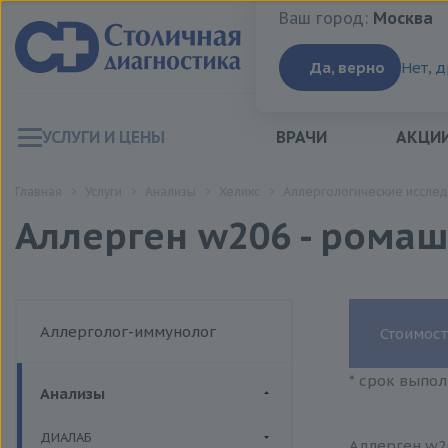
Ваш город:
Москва
Ваш город:
Москва
Да, верно
Нет, 
УСЛУГИ И ЦЕНЫ
ВРАЧИ
АКЦИ
Главная
Услуги
Анализы
Хеликс
Аллергологические исслед
Аллерген w206 - ромаш
Аллерголог-иммунолог
Стоимост
* срок выпол
Анализы
ДИАЛАБ
Аллерген w20