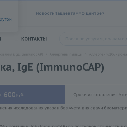
?
Новости
Пациентам
О центре
другой
И
КОНТАКТЫ
ования (IgE, ImmunoCAP)
Аллергены пыльцы
Аллерген w206 - рома
ка, IgE (ImmunoCAP)
600
ь:
руб.
Сроки изготовления: Уто
нения исследования указан без учета дня сдачи биоматер
6 - ромашка, IgE (ImmunoCAP) по доступной стоимости в 