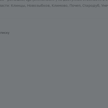
асти: Клинцы, Новозыбков, Климово, Почеп, Стародуб, Уне
списку