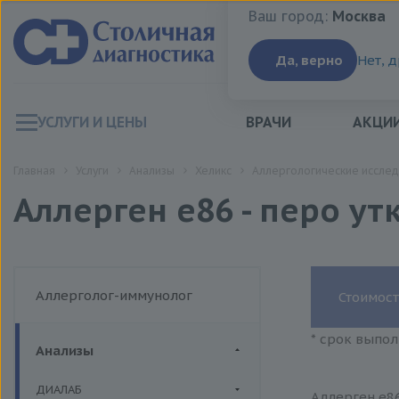
Ваш город:
Москва
Ваш город:
Москва
Да, верно
Нет, 
УСЛУГИ И ЦЕНЫ
ВРАЧИ
АКЦИ
Главная
Услуги
Анализы
Хеликс
Аллергологические исслед
Аллерген e86 - перо ут
Аллерголог-иммунолог
Стоимост
* срок выпол
Анализы
ДИАЛАБ
Аллерген e86