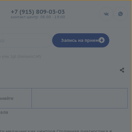
+7 (915) 809-03-03
контакт центр: 08:00 - 19:00
+
Запись на прием
 утки, IgE (ImmunoCAP)
чняйте
иала
сети медицинских центров Столичная диагностика в