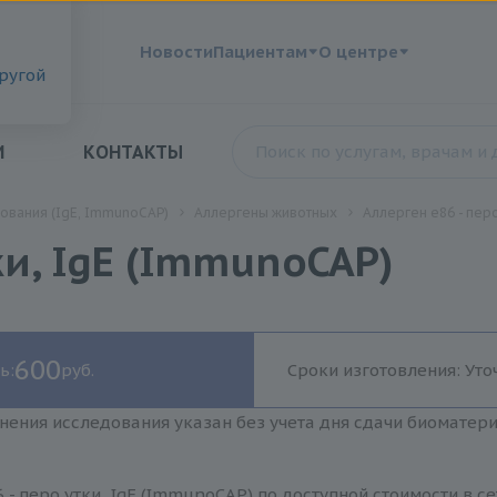
?
Новости
Пациентам
О центре
другой
И
КОНТАКТЫ
ования (IgE, ImmunoCAP)
Аллергены животных
Аллерген e86 - перо
ки, IgE (ImmunoCAP)
600
ь:
руб.
Сроки изготовления: Уто
нения исследования указан без учета дня сдачи биоматер
 - перо утки, IgE (ImmunoCAP) по доступной стоимости в 