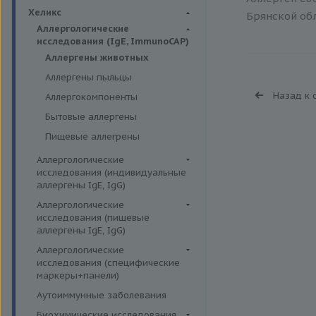
Биохимия крови
Хеликс
Брянской обл
Аллергологические
исследования (IgE, ImmunoCAP)
Аллергены животных
Аллергены пыльцы
Назад к 
Аллергокомпоненты
Бытовые аллергены
Пищевые аллегрены
Аллергологические
исследования (индивидуальные
аллергены IgE, IgG)
Аллергены гельминтов IgE
Аллергологические
исследования (пищевые
Аллергены деревьев IgE, IgG
аллергены IgE, IgG)
Аллергены животных IgE, IgG
Пищевые аллегрены IgE
Аллергологические
Аллергены металлов IgE
исследования (специфические
Пищевые аллегрены IgG
маркеры+панели)
Аллергены сорных трав IgE
Неспецифические маркеры
Аутоиммунные заболевания
Аллергены трав IgE
аллергических реакций
Биохимические исследования