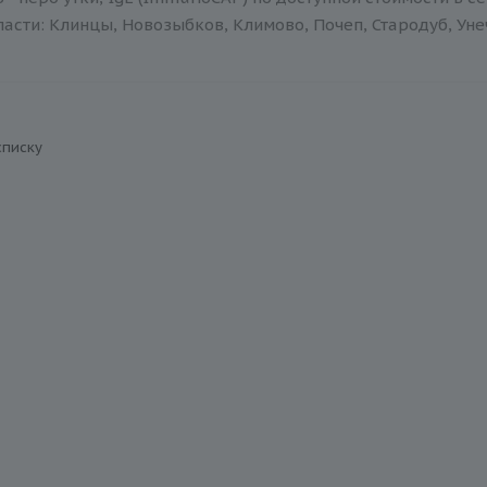
асти: Клинцы, Новозыбков, Климово, Почеп, Стародуб, Уне
списку