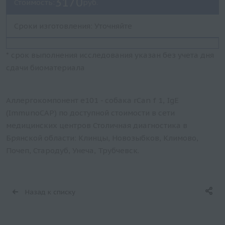
3170
Стоимость:
руб.
Сроки изготовления: Уточняйте
* срок выполнения исследования указан без учета дня
сдачи биоматериала
Аллергокомпонент e101 - собака rCan f 1, IgE
(ImmunoCAP) по доступной стоимости в сети
медицинских центров Столичная диагностика в
Брянской области: Клинцы, Новозыбков, Климово,
Почеп, Стародуб, Унеча, Трубчевск.
Назад к списку