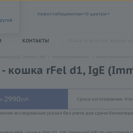
?
Новости
Пациентам
О центре
другой
И
КОНТАКТЫ
ования (IgE, ImmunoCAP)
Аллергокомпоненты
Аллергокомпонент e9
 кошка rFel d1, IgE (Im
2990
ь:
руб.
Сроки изготовления: Уто
нения исследования указан без учета дня сдачи биоматер
нент e94 - кошка rFel d1, IgE (ImmunoCAP) по доступной 