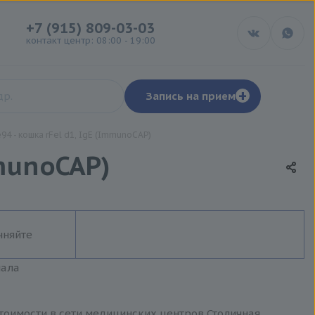
+7 (915) 809-03-03
контакт центр: 08:00 - 19:00
+
Запись на прием
4 - кошка rFel d1, IgE (ImmunoCAP)
munoCAP)
чняйте
иала
стоимости в сети медицинских центров Столичная