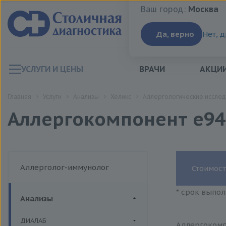
Ваш город:
Москва
Ваш город:
Москва
Да, верно
Нет, 
УСЛУГИ И ЦЕНЫ
ВРАЧИ
АКЦИ
Главная
Услуги
Анализы
Хеликс
Аллергологические исслед
Аллергокомпонент e94 -
Аллерголог-иммунолог
Стоимост
* срок выпол
Анализы
ДИАЛАБ
Аллергокомпо