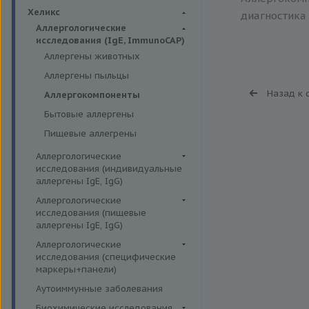
Биохимия крови
Хеликс
диагностика 
Аллергологические
исследования (IgE, ImmunoCAP)
Аллергены животных
Аллергены пыльцы
Назад к 
Аллергокомпоненты
Бытовые аллергены
Пищевые аллегрены
Аллергологические
исследования (индивидуальные
аллергены IgE, IgG)
Аллергены гельминтов IgE
Аллергологические
исследования (пищевые
Аллергены деревьев IgE, IgG
аллергены IgE, IgG)
Аллергены животных IgE, IgG
Пищевые аллегрены IgE
Аллергологические
Аллергены металлов IgE
исследования (специфические
Пищевые аллегрены IgG
маркеры+панели)
Аллергены сорных трав IgE
Неспецифические маркеры
Аутоиммунные заболевания
Аллергены трав IgE
аллергических реакций
Биохимические исследования