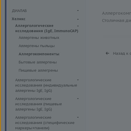
ДИАЛАБ
Аллергокомпо
Биохимия крови
Хеликс
Столичная ди
Аллергологические
исследования (IgE, ImmunoCAP)
Аллергены животных
Аллергены пыльцы
Назад к 
Аллергокомпоненты
Бытовые аллергены
Пищевые аллегрены
Аллергологические
исследования (индивидуальные
аллергены IgE, IgG)
Аллергены гельминтов IgE
Аллергологические
исследования (пищевые
Аллергены деревьев IgE, IgG
аллергены IgE, IgG)
Аллергены животных IgE, IgG
Пищевые аллегрены IgE
Аллергологические
Аллергены металлов IgE
исследования (специфические
Пищевые аллегрены IgG
маркеры+панели)
Аллергены сорных трав IgE