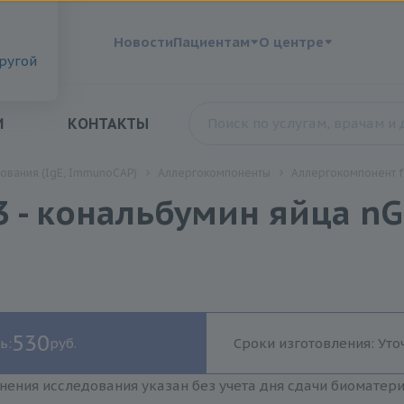
?
Новости
Пациентам
О центре
другой
И
КОНТАКТЫ
ования (IgE, ImmunoCAP)
Аллергокомпоненты
Аллергокомпонент f3
- кональбумин яйца nGa
530
ь:
руб.
Сроки изготовления: Уто
нения исследования указан без учета дня сдачи биоматер