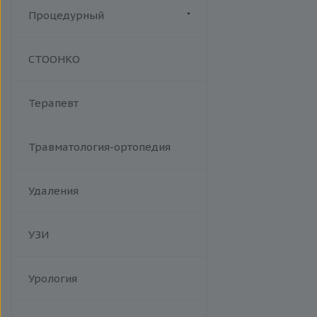
инфекционный мононуклеоз
Процедурный
Манипуляции
СТООНКО
Терапевт
Травматология-ортопедия
Удаления
УЗИ
Урология