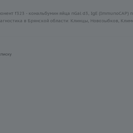
нент f323 - кональбумин яйца nGal d3, IgE (ImmunoCAP) 
агностика в Брянской области: Клинцы, Новозыбков, Климов
списку