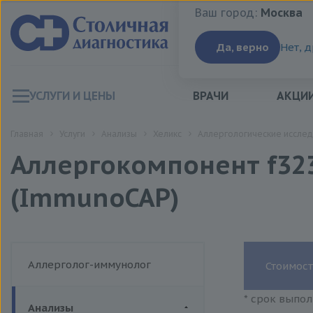
Ваш город:
Москва
Ваш город:
Москва
Да, верно
Нет, 
УСЛУГИ И ЦЕНЫ
ВРАЧИ
АКЦИ
Главная
Услуги
Анализы
Хеликс
Аллергологические исслед
Аллергокомпонент f323 
(ImmunoCAP)
Аллерголог-иммунолог
Стоимост
* срок выпол
Анализы