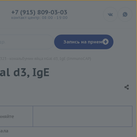
+7 (915) 809-03-03
контакт центр: 08:00 - 19:00
+
Запись на прием
23 - кональбумин яйца nGal d3, IgE (ImmunoCAP)
l d3, IgE
чняйте
иала