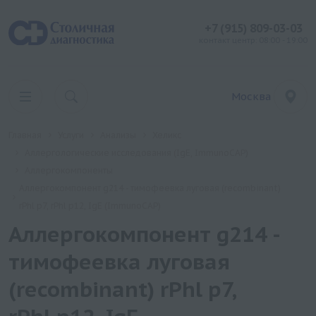
+7 (915) 809-03-03
контакт центр: 08:00 - 19:00
Москва
Главная
Услуги
Анализы
Хеликс
Аллергологические исследования (IgE, ImmunoCAP)
Аллергокомпоненты
Аллергокомпонент g214 - тимофеевка луговая (recombinant)
rPhl p7, rPhl p12, IgE (ImmunoCAP)
Аллергокомпонент g214 -
тимофеевка луговая
(recombinant) rPhl p7,