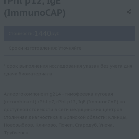
rPhl p12, IgE
(ImmunoCAP)
1440
Стоимость:
руб.
Сроки изготовления: Уточняйте
* срок выполнения исследования указан без учета дня
сдачи биоматериала
Аллергокомпонент g214 - тимофеевка луговая
(recombinant) rPhl p7, rPhl p12, IgE (ImmunoCAP) по
доступной стоимости в сети медицинских центров
Столичная диагностика в Брянской области: Клинцы,
Новозыбков, Климово, Почеп, Стародуб, Унеча,
Трубчевск.