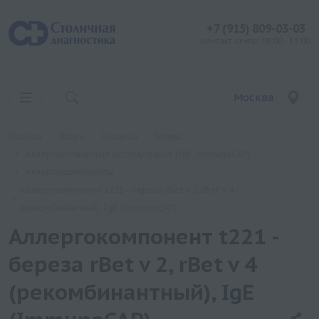
+7 (915) 809-03-03
контакт центр: 08:00 - 19:00
Москва
Главная
Услуги
Анализы
Хеликс
Аллергологические исследования (IgE, ImmunoCAP)
Аллергокомпоненты
Аллергокомпонент t221 - береза rBet v 2, rBet v 4
(рекомбинантный), IgE (ImmunoCAP)
Аллергокомпонент t221 -
береза rBet v 2, rBet v 4
(рекомбинантный), IgE