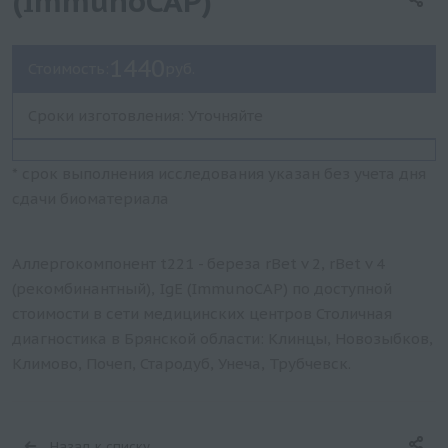
(ImmunoCAP)
1440
Стоимость:
руб.
Сроки изготовления: Уточняйте
* срок выполнения исследования указан без учета дня
сдачи биоматериала
Аллергокомпонент t221 - береза rBet v 2, rBet v 4
(рекомбинантный), IgE (ImmunoCAP) по доступной
стоимости в сети медицинских центров Столичная
диагностика в Брянской области: Клинцы, Новозыбков,
Климово, Почеп, Стародуб, Унеча, Трубчевск.
Назад к списку