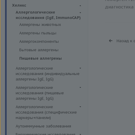
Биохимия крови
Хеликс
диагностика 
Аллергологические
исследования (IgE, ImmunoCAP)
Аллергены животных
Аллергены пыльцы
Назад к 
Аллергокомпоненты
Бытовые аллергены
Пищевые аллегрены
Аллергологические
исследования (индивидуальные
аллергены IgE, IgG)
Аллергены гельминтов IgE
Аллергологические
исследования (пищевые
Аллергены деревьев IgE, IgG
аллергены IgE, IgG)
Аллергены животных IgE, IgG
Пищевые аллегрены IgE
Аллергологические
Аллергены металлов IgE
исследования (специфические
Пищевые аллегрены IgG
маркеры+панели)
Аллергены сорных трав IgE
Неспецифические маркеры
Аутоиммунные заболевания
Аллергены трав IgE
аллергических реакций
Биохимические исследования