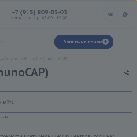
+7 (915) 809-03-03
контакт центр: 08:00 - 19:00
+
Запись на прием
ук/Corylus avellana, IgE (ImmunoCAP)
mmunoCAP)
чняйте
иала
 стоимости в сети медицинских центров Столичная