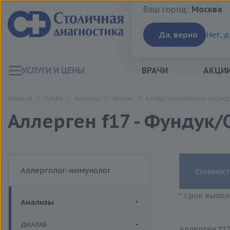
Ваш город:
Москва
Ваш город:
Москва
Да, верно
Нет, 
УСЛУГИ И ЦЕНЫ
ВРАЧИ
АКЦИ
Главная
Услуги
Анализы
Хеликс
Аллергологические исслед
Аллерген f17 - Фундук/
Аллерголог-иммунолог
Стоимост
* срок выпол
Анализы
ДИАЛАБ
Аллерген f17