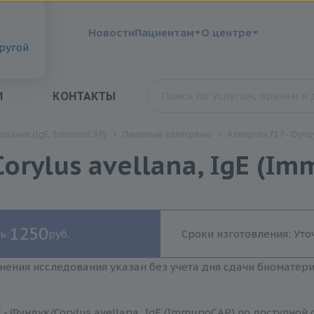
?
Новости
Пациентам
О центре
другой
И
КОНТАКТЫ
ования (IgE, ImmunoCAP)
Пищевые аллегрены
Аллерген f17 - Фунд
Corylus avellana, IgE (I
1250
ь:
руб.
Сроки изготовления: Уто
нения исследования указан без учета дня сдачи биоматер
 - Фундук/Corylus avellana, IgE (ImmunoCAP) по доступной