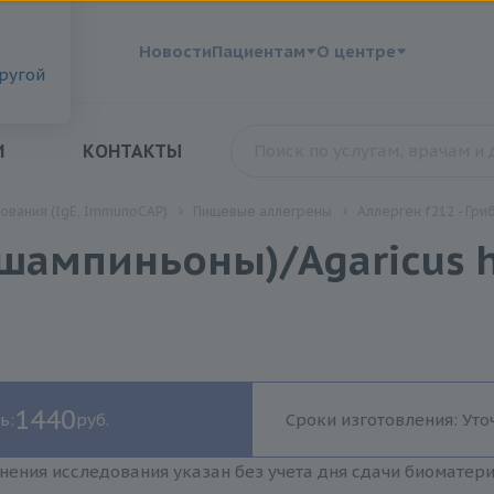
?
Новости
Пациентам
О центре
другой
И
КОНТАКТЫ
ования (IgE, ImmunoCAP)
Пищевые аллегрены
Аллерген f212 - Гри
(шампиньоны)/Agaricus ho
1440
ь:
руб.
Сроки изготовления: Уто
нения исследования указан без учета дня сдачи биоматер