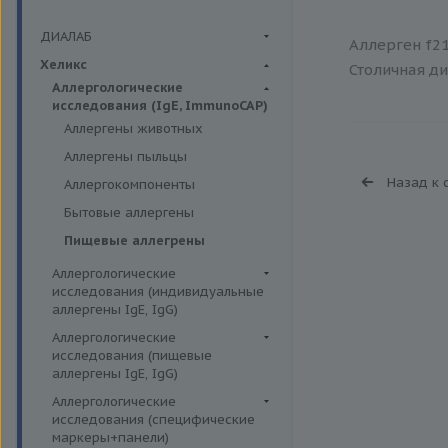
ДИАЛАБ
Аллерген f21
Биохимия крови
Хеликс
Столичная ди
Аллергологические
исследования (IgE, ImmunoCAP)
Аллергены животных
Аллергены пыльцы
Назад к 
Аллергокомпоненты
Бытовые аллергены
Пищевые аллегрены
Аллергологические
исследования (индивидуальные
аллергены IgE, IgG)
Аллергены гельминтов IgE
Аллергологические
исследования (пищевые
Аллергены деревьев IgE, IgG
аллергены IgE, IgG)
Аллергены животных IgE, IgG
Пищевые аллегрены IgE
Аллергологические
Аллергены металлов IgE
исследования (специфические
Пищевые аллегрены IgG
маркеры+панели)
Аллергены сорных трав IgE