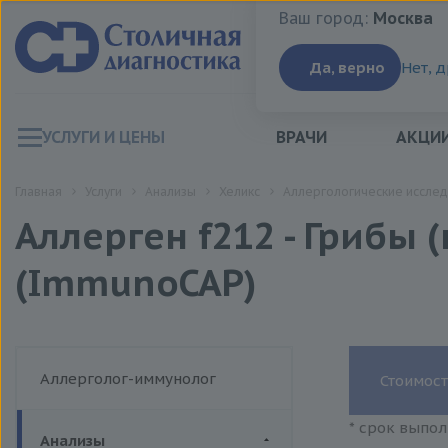
Ваш город:
Москва
Ваш город:
Москва
Да, верно
Нет, 
УСЛУГИ И ЦЕНЫ
ВРАЧИ
АКЦИ
Главная
Услуги
Анализы
Хеликс
Аллергологические исслед
Аллерген f212 - Грибы 
(ImmunoCAP)
Аллерголог-иммунолог
Стоимост
* срок выпол
Анализы