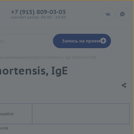
+7 (915) 809-03-03
контакт центр: 08:00 - 19:00
+
Запись на прием
бы (шампиньоны)/Agaricus hortensis, IgE (ImmunoCAP)
rtensis, IgE
чняйте
иала