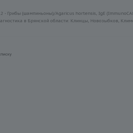
2 - Грибы (шампиньоны)/Agaricus hortensis, IgE (ImmunoC
агностика в Брянской области: Клинцы, Новозыбков, Климов
списку