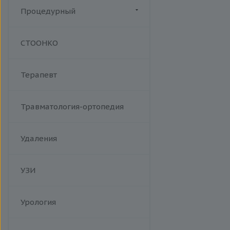
инфекционный мононуклеоз
Процедурный
Манипуляции
СТООНКО
Терапевт
Травматология-ортопедия
Удаления
УЗИ
Урология