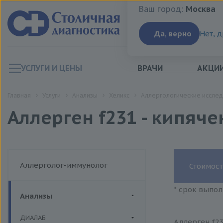
Ваш город:
Москва
Ваш город:
Москва
Да, верно
Нет, 
УСЛУГИ И ЦЕНЫ
ВРАЧИ
АКЦИ
Главная
Услуги
Анализы
Хеликс
Аллергологические исслед
Аллерген f231 - кипяч
Аллерголог-иммунолог
Стоимост
* срок выпол
Анализы
ДИАЛАБ
Аллерген f23