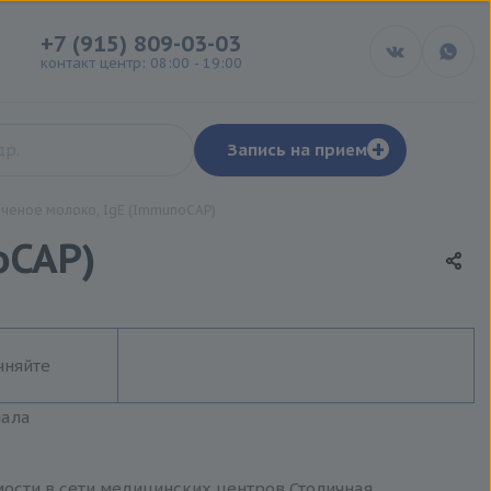
+7 (915) 809-03-03
контакт центр: 08:00 - 19:00
+
Запись на прием
яченое молоко, IgE (ImmunoCAP)
oCAP)
чняйте
иала
мости в сети медицинских центров Столичная