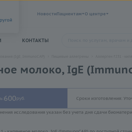
?
Новости
Пациентам
О центре
другой
И
КОНТАКТЫ
ования (IgE, ImmunoCAP)
Пищевые аллегрены
Аллерген f231 - кип
еное молоко, IgE (Immun
600
ь:
руб.
Сроки изготовления: Уто
нения исследования указан без учета дня сдачи биоматер
1 - кипяченое молоко, IgE (ImmunoCAP) по доступной стои