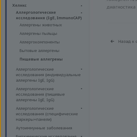
Биохимия крови
Хеликс
диагностика 
Аллергологические
исследования (IgE, ImmunoCAP)
Аллергены животных
Аллергены пыльцы
Назад к 
Аллергокомпоненты
Бытовые аллергены
Пищевые аллегрены
Аллергологические
исследования (индивидуальные
аллергены IgE, IgG)
Аллергены гельминтов IgE
Аллергологические
исследования (пищевые
Аллергены деревьев IgE, IgG
аллергены IgE, IgG)
Аллергены животных IgE, IgG
Пищевые аллегрены IgE
Аллергологические
Аллергены металлов IgE
исследования (специфические
Пищевые аллегрены IgG
маркеры+панели)
Аллергены сорных трав IgE
Неспецифические маркеры
Аутоиммунные заболевания
Аллергены трав IgE
аллергических реакций
Биохимические исследования