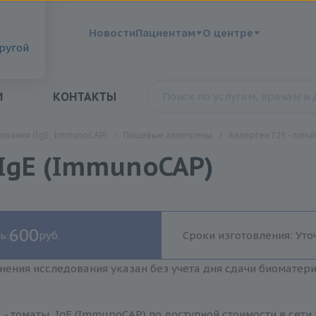
?
Новости
Пациентам
О центре
другой
И
КОНТАКТЫ
ования (IgE, ImmunoCAP)
Пищевые аллегрены
Аллерген f25 - тома
 IgE (ImmunoCAP)
600
ь:
руб.
Сроки изготовления: Уто
нения исследования указан без учета дня сдачи биоматер
 - томаты, IgE (ImmunoCAP) по доступной стоимости в сет