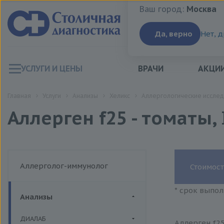
Ваш город:
Москва
Ваш город:
Москва
Да, верно
Нет, 
УСЛУГИ И ЦЕНЫ
ВРАЧИ
АКЦИ
Главная
Услуги
Анализы
Хеликс
Аллергологические исслед
Аллерген f25 - томаты,
Аллерголог-иммунолог
Стоимост
* срок выпол
Анализы
ДИАЛАБ
Аллерген f25