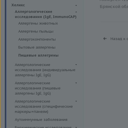
Биохимия крови
Хеликс
Брянской обл
Аллергологические
исследования (IgE, ImmunoCAP)
Аллергены животных
Аллергены пыльцы
Назад к 
Аллергокомпоненты
Бытовые аллергены
Пищевые аллегрены
Аллергологические
исследования (индивидуальные
аллергены IgE, IgG)
Аллергены гельминтов IgE
Аллергологические
исследования (пищевые
Аллергены деревьев IgE, IgG
аллергены IgE, IgG)
Аллергены животных IgE, IgG
Пищевые аллегрены IgE
Аллергологические
Аллергены металлов IgE
исследования (специфические
Пищевые аллегрены IgG
маркеры+панели)
Аллергены сорных трав IgE
Неспецифические маркеры
Аутоиммунные заболевания
Аллергены трав IgE
аллергических реакций
Биохимические исследования