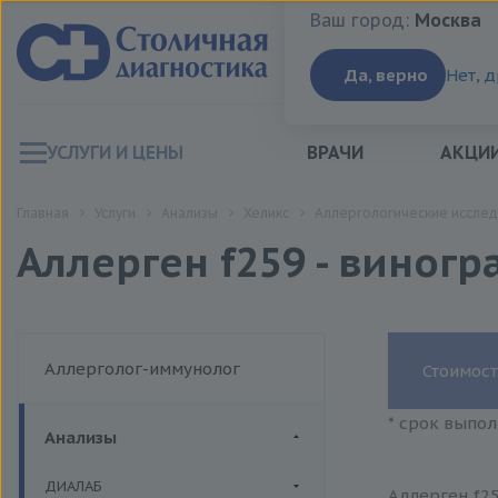
Ваш город:
Москва
Ваш город:
Москва
Да, верно
Нет, 
УСЛУГИ И ЦЕНЫ
ВРАЧИ
АКЦИ
Главная
Услуги
Анализы
Хеликс
Аллергологические исслед
Аллерген f259 - виногр
Аллерголог-иммунолог
Стоимост
* срок выпол
Анализы
ДИАЛАБ
Аллерген f25