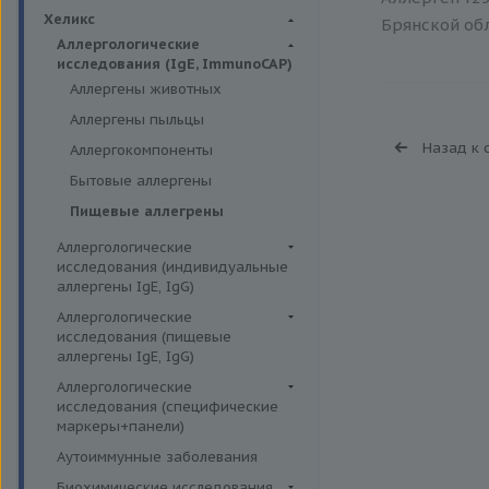
Биохимия крови
Хеликс
Брянской обл
Аллергологические
исследования (IgE, ImmunoCAP)
Аллергены животных
Аллергены пыльцы
Назад к 
Аллергокомпоненты
Бытовые аллергены
Пищевые аллегрены
Аллергологические
исследования (индивидуальные
аллергены IgE, IgG)
Аллергены гельминтов IgE
Аллергологические
исследования (пищевые
Аллергены деревьев IgE, IgG
аллергены IgE, IgG)
Аллергены животных IgE, IgG
Пищевые аллегрены IgE
Аллергологические
Аллергены металлов IgE
исследования (специфические
Пищевые аллегрены IgG
маркеры+панели)
Аллергены сорных трав IgE
Неспецифические маркеры
Аутоиммунные заболевания
Аллергены трав IgE
аллергических реакций
Биохимические исследования