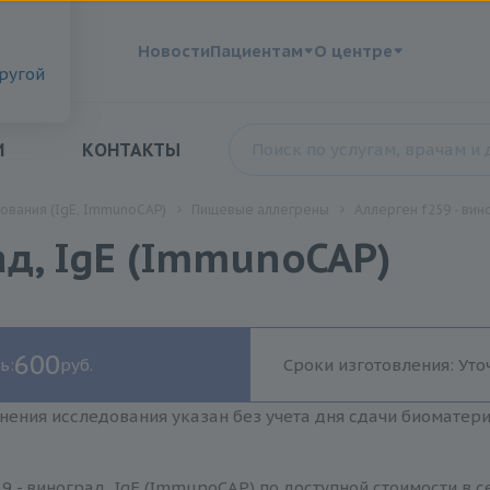
?
Новости
Пациентам
О центре
другой
И
КОНТАКТЫ
ования (IgE, ImmunoCAP)
Пищевые аллегрены
Аллерген f259 - вин
ад, IgE (ImmunoCAP)
600
ь:
руб.
Сроки изготовления: Уто
нения исследования указан без учета дня сдачи биоматер
9 - виноград, IgE (ImmunoCAP) по доступной стоимости в 