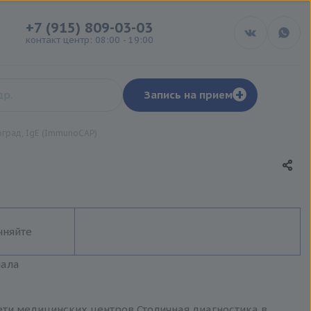
+7 (915) 809-03-03
контакт центр: 08:00 - 19:00
+
Запись на прием
оград, IgE (ImmunoCAP)
чняйте
иала
сети медицинских центров Столичная диагностика в