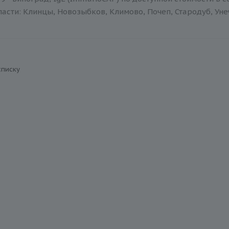
асти: Клинцы, Новозыбков, Климово, Почеп, Стародуб, Уне
списку