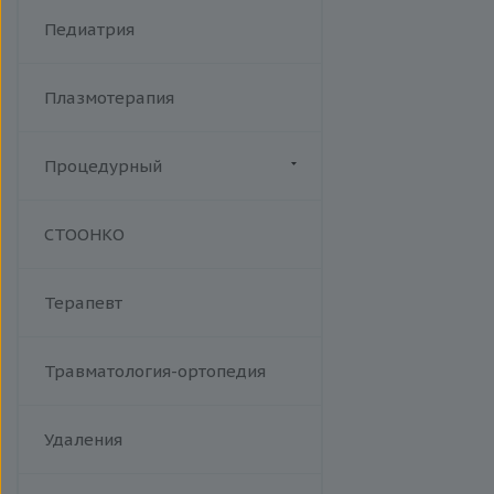
Хламидийная инфекция
Фракционный радиочастотный
Педиатрия
Цитомегаловирусная
лифтинг Мorpheus 8
инфекция
Эпидемический паротит
Плазмотерапия
Эпштейна-Барр вирус /
инфекционный мононуклеоз
Процедурный
Манипуляции
СТООНКО
Терапевт
Травматология-ортопедия
Удаления