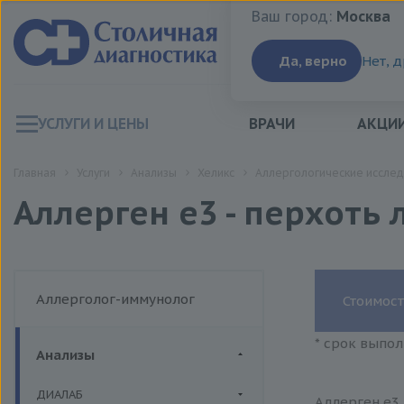
Ваш город:
Москва
Ваш город:
Москва
Да, верно
Нет, 
УСЛУГИ И ЦЕНЫ
ВРАЧИ
АКЦИ
Главная
Услуги
Анализы
Хеликс
Аллергологические исслед
Аллерген e3 - перхоть 
Аллерголог-иммунолог
Стоимост
* срок выпол
Анализы
ДИАЛАБ
Аллерген e3 