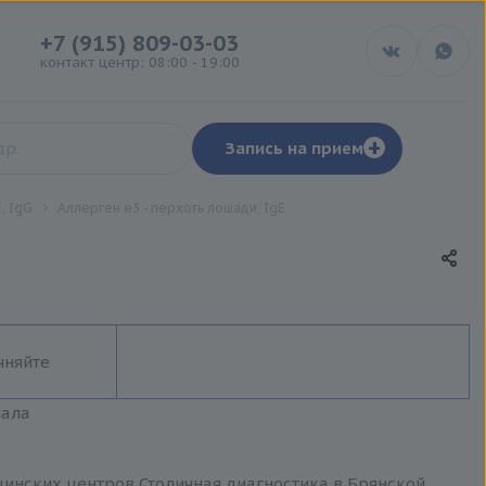
+7 (915) 809-03-03
контакт центр: 08:00 - 19:00
+
Запись на прием
, IgG
Аллерген e3 - перхоть лошади, IgE
чняйте
иала
ицинских центров Столичная диагностика в Брянской