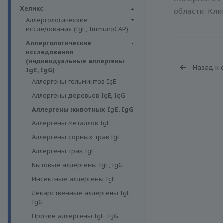
Биохимия крови
Хеликс
области: Кли
Аллергологические
исследования (IgE, ImmunoCAP)
Аллергены животных
Аллергологические
исследования
Аллергены пыльцы
(индивидуальные аллергены
Назад к 
Аллергокомпоненты
IgE, IgG)
Аллергены гельминтов IgE
Бытовые аллергены
Аллергены деревьев IgE, IgG
Пищевые аллегрены
Аллергены животных IgE, IgG
Аллергены металлов IgE
Аллергены сорных трав IgE
Аллергены трав IgE
Бытовые аллергены IgE, IgG
Инсектные аллергены IgE
Лекарственные аллергены IgE,
IgG
Прочие аллергены IgE, IgG