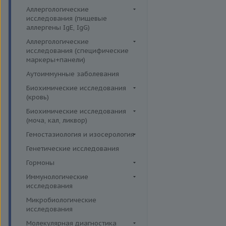
Аллергологические
исследования (пищевые
аллергены IgE, IgG)
Пищевые аллегрены IgE
Аллергологические
исследования (специфические
Пищевые аллегрены IgG
маркеры+панели)
Неспецифические маркеры
Аутоиммунные заболевания
аллергических реакций
Биохимические исследования
Определение специфических
(кровь)
иммуноглобулинов класса G
Витамины
Биохимические исследования
Определение специфических
(моча, кал, ликвор)
Жирные кислоты,
иммуноглобулинов класса Е
аминоклислоты, основания
Ликвор
Гемостазиология и изосерология
Пищевая непереносимость
Комплексные исследования на
Гемостазиология
Генетические исследования
Прогнозирование
витамины, микроэлементы и
Иммуногематология
Гормоны
эффективности АСИТ
жирные кислоты
Гормоны и их метаболиты в
Иммунологические
Симптомные профили
Липидный обмен
др. биоматериалах
исследования
Скрининговые исследования
Маркёры воспаления и
Гормоны и их метаболиты в
Иммуномодуляторы
Микробиологические
острофазовые белки
крови
исследования
Маркёры риска сердечно-
Гормоны и их метаболиты в
Молекулярная диагностика
сосудистых заболеваний