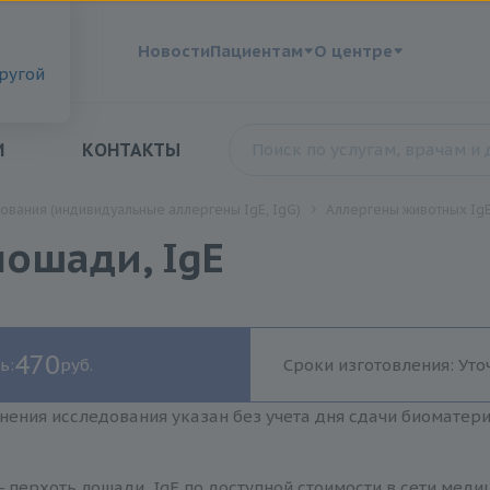
?
Новости
Пациентам
О центре
другой
И
КОНТАКТЫ
ования (индивидуальные аллергены IgE, IgG)
Аллергены животных IgE
лошади, IgE
470
ь:
руб.
Сроки изготовления: Уто
нения исследования указан без учета дня сдачи биоматер
- перхоть лошади, IgE по доступной стоимости в сети мед