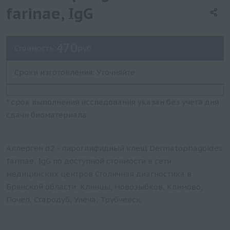
farinae, IgG
470
Стоимость:
руб.
Сроки изготовления: Уточняйте
* срок выполнения исследования указан без учета дня
сдачи биоматериала
Аллерген d2 - пироглифидный клещ Dermatophagoides
farinae, IgG по доступной стоимости в сети
медицинских центров Столичная диагностика в
Брянской области: Клинцы, Новозыбков, Климово,
Почеп, Стародуб, Унеча, Трубчевск.