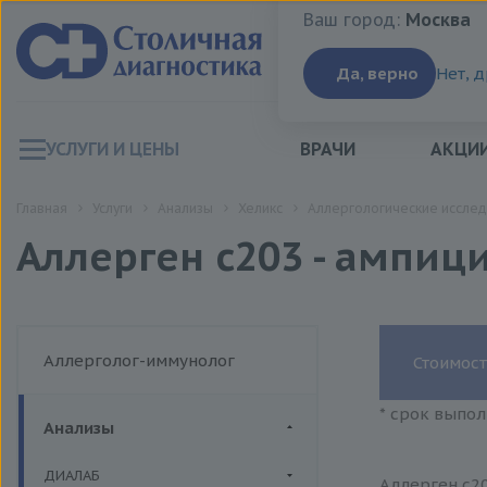
Ваш город:
Москва
Ваш город:
Москва
Да, верно
Нет, 
УСЛУГИ И ЦЕНЫ
ВРАЧИ
АКЦИ
Главная
Услуги
Анализы
Хеликс
Аллергологические исслед
Аллерген c203 - ампици
Аллерголог-иммунолог
Стоимост
* срок выпол
Анализы
ДИАЛАБ
Аллерген c20