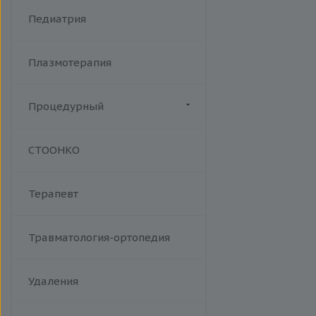
Хламидийная инфекция
Фракционный радиочастотный
Педиатрия
Цитомегаловирусная
лифтинг Мorpheus 8
инфекция
Эпидемический паротит
Плазмотерапия
Эпштейна-Барр вирус /
инфекционный мононуклеоз
Процедурный
Манипуляции
СТООНКО
Терапевт
Травматология-ортопедия
Удаления