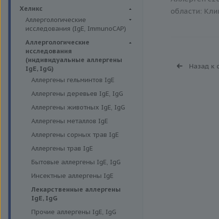
Биохимия крови
Хеликс
области: Кли
Аллергологические
исследования (IgE, ImmunoCAP)
Аллергены животных
Аллергологические
исследования
Аллергены пыльцы
(индивидуальные аллергены
Назад к 
Аллергокомпоненты
IgE, IgG)
Аллергены гельминтов IgE
Бытовые аллергены
Аллергены деревьев IgE, IgG
Пищевые аллегрены
Аллергены животных IgE, IgG
Аллергены металлов IgE
Аллергены сорных трав IgE
Аллергены трав IgE
Бытовые аллергены IgE, IgG
Инсектные аллергены IgE
Лекарственные аллергены
IgE, IgG
Прочие аллергены IgE, IgG