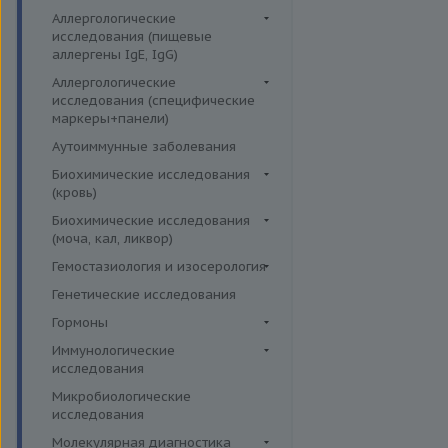
Аллергологические
исследования (пищевые
аллергены IgE, IgG)
Пищевые аллегрены IgE
Аллергологические
исследования (специфические
Пищевые аллегрены IgG
маркеры+панели)
Неспецифические маркеры
Аутоиммунные заболевания
аллергических реакций
Биохимические исследования
Определение специфических
(кровь)
иммуноглобулинов класса G
Витамины
Биохимические исследования
Определение специфических
(моча, кал, ликвор)
Жирные кислоты,
иммуноглобулинов класса Е
аминоклислоты, основания
Ликвор
Гемостазиология и изосерология
Пищевая непереносимость
Комплексные исследования на
Гемостазиология
Генетические исследования
Прогнозирование
витамины, микроэлементы и
Иммуногематология
Гормоны
эффективности АСИТ
жирные кислоты
Гормоны и их метаболиты в
Иммунологические
Симптомные профили
Липидный обмен
др. биоматериалах
исследования
Скрининговые исследования
Маркёры воспаления и
Гормоны и их метаболиты в
Иммуномодуляторы
Микробиологические
острофазовые белки
крови
исследования
Маркёры риска сердечно-
Гормоны и их метаболиты в
Молекулярная диагностика
сосудистых заболеваний