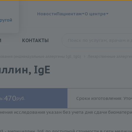
?
Новости
Пациентам
О центре
другой
И
КОНТАКТЫ
ования (индивидуальные аллергены IgE, IgG)
Лекарственные аллерген
ллин, IgE
470
ь:
руб.
Сроки изготовления: Уто
нения исследования указан без учета дня сдачи биоматер
3 - ампициллин, IgE по доступной стоимости в сети медиц