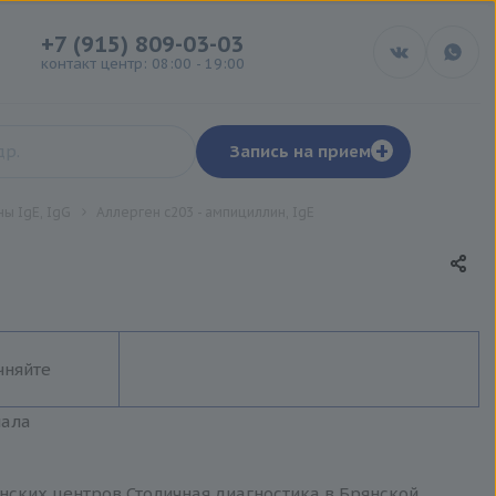
+7 (915) 809-03-03
контакт центр: 08:00 - 19:00
+
Запись на прием
ы IgE, IgG
Аллерген c203 - ампициллин, IgE
чняйте
иала
инских центров Столичная диагностика в Брянской