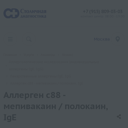
+7 (915) 809-03-03
контакт центр: 08:00 - 19:00
Москва
Главная
Услуги
Анализы
Хеликс
Аллергологические исследования (индивидуальные
аллергены IgE, IgG)
Лекарственные аллергены IgE, IgG
Аллерген c88 - мепивакаин / полокаин, IgE
Аллерген c88 -
мепивакаин / полокаин,
IgE