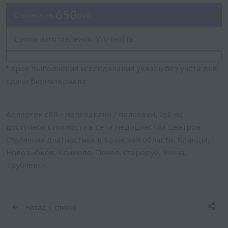
650
Стоимость:
руб.
Сроки изготовления: Уточняйте
* срок выполнения исследования указан без учета дня
сдачи биоматериала
Аллерген c88 - мепивакаин / полокаин, IgE по
доступной стоимости в сети медицинских центров
Столичная диагностика в Брянской области: Клинцы,
Новозыбков, Климово, Почеп, Стародуб, Унеча,
Трубчевск.
Назад к списку