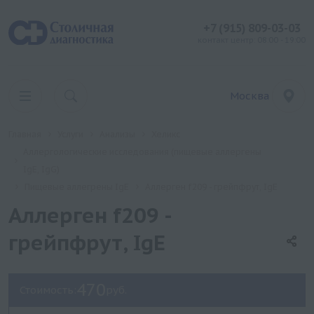
+7 (915) 809-03-03
контакт центр: 08:00 - 19:00
Москва
Главная
Услуги
Анализы
Хеликс
Аллергологические исследования (пищевые аллергены
IgE, IgG)
Пищевые аллегрены IgE
Аллерген f209 - грейпфрут, IgE
Аллерген f209 -
грейпфрут, IgE
470
Стоимость:
руб.