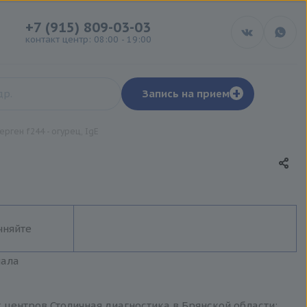
+7 (915) 809-03-03
контакт центр: 08:00 - 19:00
+
Запись на прием
ерген f244 - огурец, IgE
чняйте
иала
х центров Столичная диагностика в Брянской области: