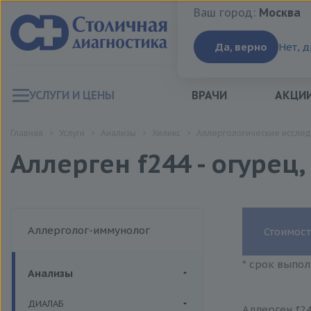
Ваш город:
Москва
Ваш город:
Москва
Да, верно
Нет, 
УСЛУГИ И ЦЕНЫ
ВРАЧИ
АКЦИ
Главная
Услуги
Анализы
Хеликс
Аллергологические исслед
Аллерген f244 - огурец,
Аллерголог-иммунолог
Стоимост
* срок выпол
Анализы
ДИАЛАБ
Аллерген f24