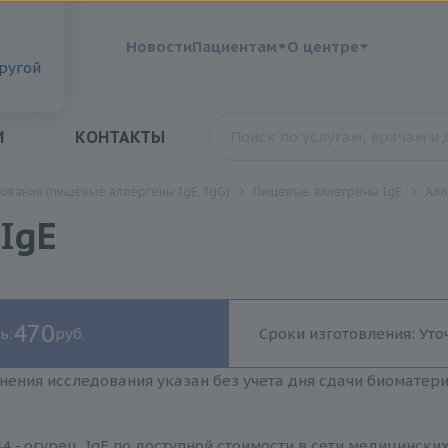
?
Новости
Пациентам
О центре
другой
И
КОНТАКТЫ
ования (пищевые аллергены IgE, IgG)
Пищевые аллегрены IgE
Алл
 IgE
470
ь:
руб.
Сроки изготовления: Уто
нения исследования указан без учета дня сдачи биоматер
4 - огурец, IgE по доступной стоимости в сети медицински