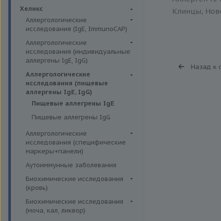
Биохимия крови
Хеликс
Клинцы, Ново
Аллергологические
исследования (IgE, ImmunoCAP)
Аллергены животных
Аллергологические
исследования (индивидуальные
Аллергены пыльцы
аллергены IgE, IgG)
Назад к 
Аллергокомпоненты
Аллергены гельминтов IgE
Аллергологические
Бытовые аллергены
исследования (пищевые
Аллергены деревьев IgE, IgG
аллергены IgE, IgG)
Пищевые аллегрены
Аллергены животных IgE, IgG
Пищевые аллегрены IgE
Аллергены металлов IgE
Пищевые аллегрены IgG
Аллергены сорных трав IgE
Аллергологические
Аллергены трав IgE
исследования (специфические
маркеры+панели)
Бытовые аллергены IgE, IgG
Неспецифические маркеры
Аутоиммунные заболевания
Инсектные аллергены IgE
аллергических реакций
Биохимические исследования
Лекарственные аллергены IgE,
Определение специфических
(кровь)
IgG
иммуноглобулинов класса G
Витамины
Биохимические исследования
Прочие аллергены IgE, IgG
Определение специфических
(моча, кал, ликвор)
Жирные кислоты,
иммуноглобулинов класса Е