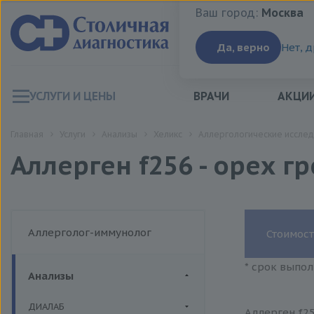
Ваш город:
Москва
Ваш город:
Москва
Да, верно
Нет, 
УСЛУГИ И ЦЕНЫ
ВРАЧИ
АКЦИ
Главная
Услуги
Анализы
Хеликс
Аллергологические исслед
Аллерген f256 - орех гр
Аллерголог-иммунолог
Стоимост
* срок выпол
Анализы
ДИАЛАБ
Аллерген f25