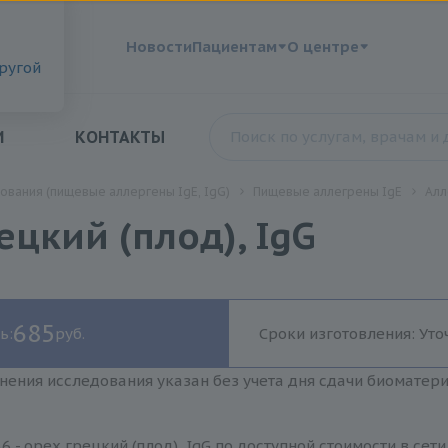
?
Новости
Пациентам
О центре
другой
И
КОНТАКТЫ
ования (пищевые аллергены IgE, IgG)
Пищевые аллегрены IgE
Алл
ецкий (плод), IgG
685
ь:
руб.
Сроки изготовления: Уто
нения исследования указан без учета дня сдачи биоматер
6 - орех грецкий (плод), IgG по доступной стоимости в се