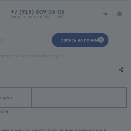
+7 (915) 809-03-03
контакт центр: 08:00 - 19:00
+
Запись на прием
ерген f256 - орех грецкий (плод), IgG
чняйте
иала
ти медицинских центров Столичная диагностика в