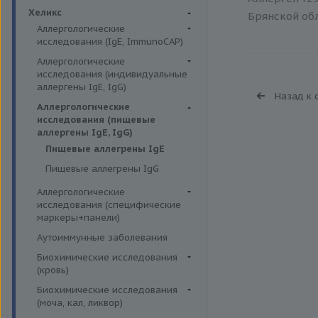
Биохимия крови
Хеликс
Брянской обл
Аллергологические
исследования (IgE, ImmunoCAP)
Аллергены животных
Аллергологические
исследования (индивидуальные
Аллергены пыльцы
аллергены IgE, IgG)
Назад к 
Аллергокомпоненты
Аллергены гельминтов IgE
Аллергологические
Бытовые аллергены
исследования (пищевые
Аллергены деревьев IgE, IgG
аллергены IgE, IgG)
Пищевые аллегрены
Аллергены животных IgE, IgG
Пищевые аллегрены IgE
Аллергены металлов IgE
Пищевые аллегрены IgG
Аллергены сорных трав IgE
Аллергологические
Аллергены трав IgE
исследования (специфические
маркеры+панели)
Бытовые аллергены IgE, IgG
Неспецифические маркеры
Аутоиммунные заболевания
Инсектные аллергены IgE
аллергических реакций
Биохимические исследования
Лекарственные аллергены IgE,
Определение специфических
(кровь)
IgG
иммуноглобулинов класса G
Витамины
Биохимические исследования
Прочие аллергены IgE, IgG
Определение специфических
(моча, кал, ликвор)
Жирные кислоты,
иммуноглобулинов класса Е