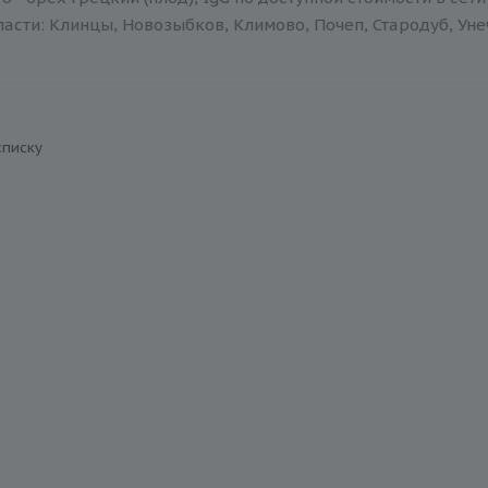
асти: Клинцы, Новозыбков, Климово, Почеп, Стародуб, Уне
списку