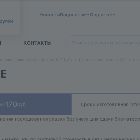
?
Новости
Пациентам
О центре
другой
И
КОНТАКТЫ
ования (пищевые аллергены IgE, IgG)
Пищевые аллегрены IgE
Алл
gE
470
ь:
руб.
Сроки изготовления: Уто
нения исследования указан без учета дня сдачи биоматер
 - манго, IgE по доступной стоимости в сети медицинских 