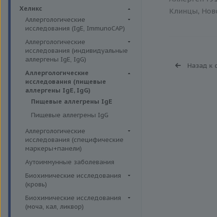
Биохимия крови
Хеликс
Клинцы, Ново
Аллергологические
исследования (IgE, ImmunoCAP)
Аллергены животных
Аллергологические
исследования (индивидуальные
Аллергены пыльцы
аллергены IgE, IgG)
Назад к 
Аллергокомпоненты
Аллергены гельминтов IgE
Аллергологические
Бытовые аллергены
исследования (пищевые
Аллергены деревьев IgE, IgG
аллергены IgE, IgG)
Пищевые аллегрены
Аллергены животных IgE, IgG
Пищевые аллегрены IgE
Аллергены металлов IgE
Пищевые аллегрены IgG
Аллергены сорных трав IgE
Аллергологические
Аллергены трав IgE
исследования (специфические
маркеры+панели)
Бытовые аллергены IgE, IgG
Неспецифические маркеры
Аутоиммунные заболевания
Инсектные аллергены IgE
аллергических реакций
Биохимические исследования
Лекарственные аллергены IgE,
Определение специфических
(кровь)
IgG
иммуноглобулинов класса G
Витамины
Биохимические исследования
Прочие аллергены IgE, IgG
Определение специфических
(моча, кал, ликвор)
Жирные кислоты,
иммуноглобулинов класса Е