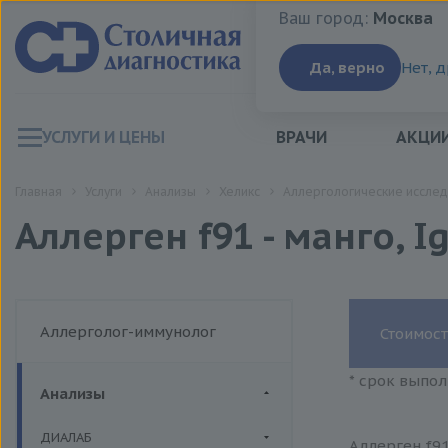
Ваш город:
Москва
Ваш город:
Москва
Да, верно
Нет, 
УСЛУГИ И ЦЕНЫ
ВРАЧИ
АКЦИ
Главная
Услуги
Анализы
Хеликс
Аллергологические исслед
Аллерген f91 - манго, I
Аллерголог-иммунолог
Стоимост
* срок выпол
Анализы
ДИАЛАБ
Аллерген f91