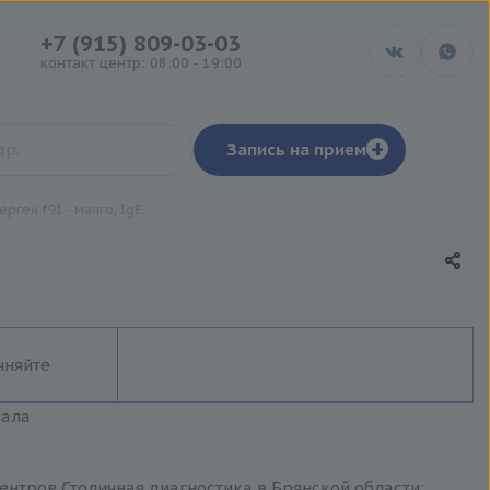
+7 (915) 809-03-03
контакт центр: 08:00 - 19:00
+
Запись на прием
ерген f91 - манго, IgE
чняйте
иала
центров Столичная диагностика в Брянской области: