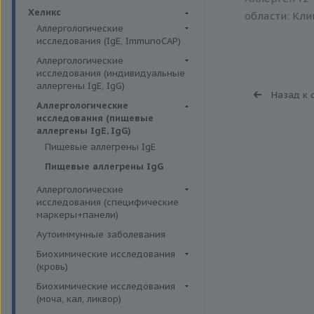
Биохимия крови
Хеликс
области: Кли
Аллергологические
исследования (IgE, ImmunoCAP)
Аллергены животных
Аллергологические
исследования (индивидуальные
Аллергены пыльцы
аллергены IgE, IgG)
Назад к 
Аллергокомпоненты
Аллергены гельминтов IgE
Аллергологические
Бытовые аллергены
исследования (пищевые
Аллергены деревьев IgE, IgG
аллергены IgE, IgG)
Пищевые аллегрены
Аллергены животных IgE, IgG
Пищевые аллегрены IgE
Аллергены металлов IgE
Пищевые аллегрены IgG
Аллергены сорных трав IgE
Аллергологические
Аллергены трав IgE
исследования (специфические
маркеры+панели)
Бытовые аллергены IgE, IgG
Неспецифические маркеры
Аутоиммунные заболевания
Инсектные аллергены IgE
аллергических реакций
Биохимические исследования
Лекарственные аллергены IgE,
Определение специфических
(кровь)
IgG
иммуноглобулинов класса G
Витамины
Биохимические исследования
Прочие аллергены IgE, IgG
Определение специфических
(моча, кал, ликвор)
Жирные кислоты,
иммуноглобулинов класса Е