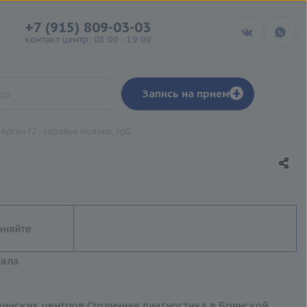
+7 (915) 809-03-03
контакт центр: 08:00 - 19:00
+
Запись на прием
ерген f2 - коровье молоко, IgG
чняйте
иала
ицинских центров Столичная диагностика в Брянской