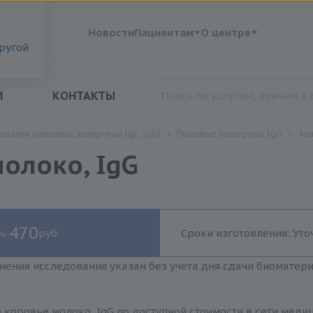
?
Новости
Пациентам
О центре
другой
И
КОНТАКТЫ
ования (пищевые аллергены IgE, IgG)
Пищевые аллегрены IgG
Алл
молоко, IgG
470
ь:
руб.
Сроки изготовления: Уто
нения исследования указан без учета дня сдачи биоматер
- коровье молоко, IgG по доступной стоимости в сети мед