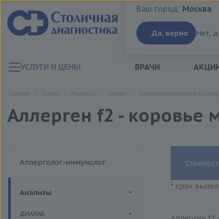
Ваш город:
Москва
Ваш город:
Москва
Да, верно
Нет, 
УСЛУГИ И ЦЕНЫ
ВРАЧИ
АКЦИ
Главная
Услуги
Анализы
Хеликс
Аллергологические исслед
Аллерген f2 - коровье 
Аллерголог-иммунолог
Стоимост
* срок выпол
Анализы
ДИАЛАБ
Аллерген f2 