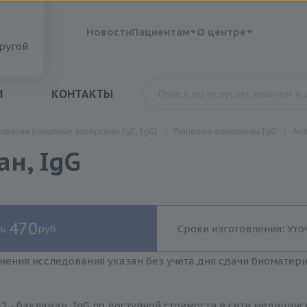
?
Новости
Пациентам
О центре
другой
И
КОНТАКТЫ
ования (пищевые аллергены IgE, IgG)
Пищевые аллегрены IgG
Алл
ан, IgG
470
ь:
руб.
Сроки изготовления: Уто
нения исследования указан без учета дня сдачи биоматер
2 - баклажан, IgG по доступной стоимости в сети медицин