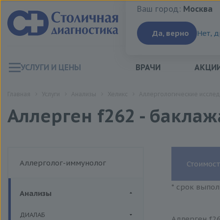
Ваш город:
Москва
Ваш город:
Москва
Да, верно
Нет, 
УСЛУГИ И ЦЕНЫ
ВРАЧИ
АКЦИ
Главная
Услуги
Анализы
Хеликс
Аллергологические исслед
Аллерген f262 - баклаж
Аллерголог-иммунолог
Стоимост
* срок выпол
Анализы
ДИАЛАБ
Аллерген f26