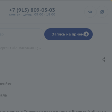
+7 (915) 809-03-03
контакт центр: 08:00 - 19:00
+
Запись на прием
ерген f262 - баклажан, IgG
чняйте
иала
ских центров Столичная диагностика в Брянской области: