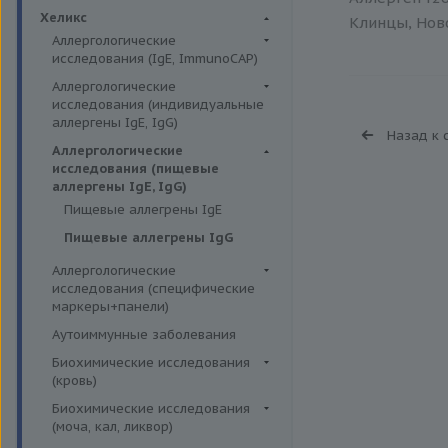
Биохимия крови
Хеликс
Клинцы, Ново
Аллергологические
исследования (IgE, ImmunoCAP)
Аллергены животных
Аллергологические
исследования (индивидуальные
Аллергены пыльцы
аллергены IgE, IgG)
Назад к 
Аллергокомпоненты
Аллергены гельминтов IgE
Аллергологические
Бытовые аллергены
исследования (пищевые
Аллергены деревьев IgE, IgG
аллергены IgE, IgG)
Пищевые аллегрены
Аллергены животных IgE, IgG
Пищевые аллегрены IgE
Аллергены металлов IgE
Пищевые аллегрены IgG
Аллергены сорных трав IgE
Аллергологические
Аллергены трав IgE
исследования (специфические
маркеры+панели)
Бытовые аллергены IgE, IgG
Неспецифические маркеры
Аутоиммунные заболевания
Инсектные аллергены IgE
аллергических реакций
Биохимические исследования
Лекарственные аллергены IgE,
Определение специфических
(кровь)
IgG
иммуноглобулинов класса G
Витамины
Биохимические исследования
Прочие аллергены IgE, IgG
Определение специфических
(моча, кал, ликвор)
Жирные кислоты,
иммуноглобулинов класса Е