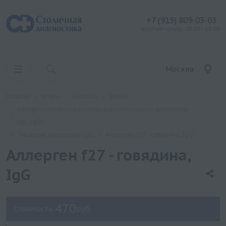
+7 (915) 809-03-03
контакт центр: 08:00 - 19:00
Москва
Главная
Услуги
Анализы
Хеликс
Аллергологические исследования (пищевые аллергены
IgE, IgG)
Пищевые аллегрены IgG
Аллерген f27 - говядина, IgG
Аллерген f27 - говядина,
IgG
470
Стоимость:
руб.