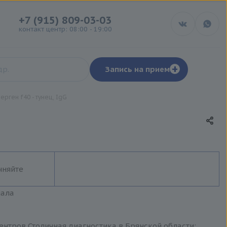
+7 (915) 809-03-03
контакт центр: 08:00 - 19:00
+
Запись на прием
ерген f40 - тунец, IgG
чняйте
иала
центров Столичная диагностика в Брянской области: