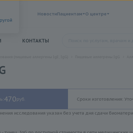
?
Новости
Пациентам
О центре
другой
И
КОНТАКТЫ
ования (пищевые аллергены IgE, IgG)
Пищевые аллегрены IgG
Алл
gG
470
ь:
руб.
Сроки изготовления: Уто
нения исследования указан без учета дня сдачи биоматер
 - тунец, IgG по доступной стоимости в сети медицинских 