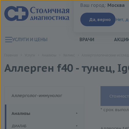
Ваш город:
Москва
Ваш город:
Москва
Да, верно
Нет, 
УСЛУГИ И ЦЕНЫ
ВРАЧИ
АКЦИ
Главная
Услуги
Анализы
Хеликс
Аллергологические исслед
Аллерген f40 - тунец, I
Аллерголог-иммунолог
Стоимост
* срок выпол
Анализы
ДИАЛАБ
Аллерген f40