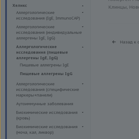
Биохимия крови
Хеликс
Клинцы, Ново
Аллергологические
исследования (IgE, ImmunoCAP)
Аллергены животных
Аллергологические
исследования (индивидуальные
Аллергены пыльцы
аллергены IgE, IgG)
Назад к 
Аллергокомпоненты
Аллергены гельминтов IgE
Аллергологические
Бытовые аллергены
исследования (пищевые
Аллергены деревьев IgE, IgG
аллергены IgE, IgG)
Пищевые аллегрены
Аллергены животных IgE, IgG
Пищевые аллегрены IgE
Аллергены металлов IgE
Пищевые аллегрены IgG
Аллергены сорных трав IgE
Аллергологические
Аллергены трав IgE
исследования (специфические
маркеры+панели)
Бытовые аллергены IgE, IgG
Неспецифические маркеры
Аутоиммунные заболевания
Инсектные аллергены IgE
аллергических реакций
Биохимические исследования
Лекарственные аллергены IgE,
Определение специфических
(кровь)
IgG
иммуноглобулинов класса G
Витамины
Биохимические исследования
Прочие аллергены IgE, IgG
Определение специфических
(моча, кал, ликвор)
Жирные кислоты,
иммуноглобулинов класса Е