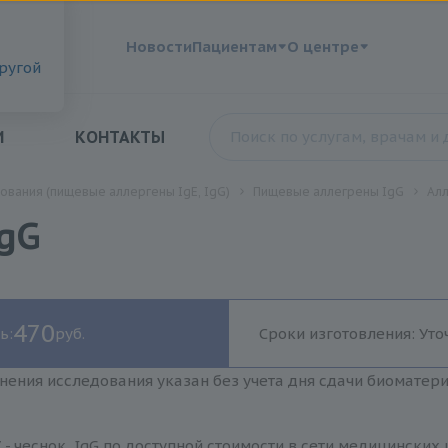
?
Новости
Пациентам
О центре
другой
И
КОНТАКТЫ
ования (пищевые аллергены IgE, IgG)
Пищевые аллегрены IgG
Алл
IgG
470
ь:
руб.
Сроки изготовления: Уто
нения исследования указан без учета дня сдачи биоматер
 - чеснок, IgG по доступной стоимости в сети медицинских