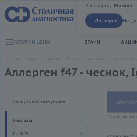
Ваш город:
Москва
Ваш город:
Москва
Да, верно
Нет, 
УСЛУГИ И ЦЕНЫ
ВРАЧИ
АКЦИ
Главная
Услуги
Анализы
Хеликс
Аллергологические исслед
Аллерген f47 - чеснок, 
Аллерголог-иммунолог
Стоимост
* срок выпол
Анализы
ДИАЛАБ
Аллерген f47