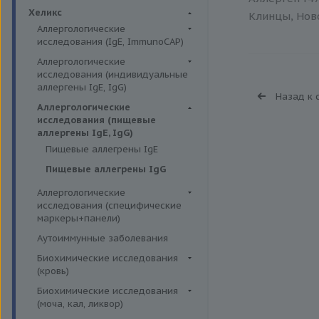
Биохимия крови
Хеликс
Клинцы, Ново
Аллергологические
исследования (IgE, ImmunoCAP)
Аллергены животных
Аллергологические
исследования (индивидуальные
Аллергены пыльцы
аллергены IgE, IgG)
Назад к 
Аллергокомпоненты
Аллергены гельминтов IgE
Аллергологические
Бытовые аллергены
исследования (пищевые
Аллергены деревьев IgE, IgG
аллергены IgE, IgG)
Пищевые аллегрены
Аллергены животных IgE, IgG
Пищевые аллегрены IgE
Аллергены металлов IgE
Пищевые аллегрены IgG
Аллергены сорных трав IgE
Аллергологические
Аллергены трав IgE
исследования (специфические
маркеры+панели)
Бытовые аллергены IgE, IgG
Неспецифические маркеры
Аутоиммунные заболевания
Инсектные аллергены IgE
аллергических реакций
Биохимические исследования
Лекарственные аллергены IgE,
Определение специфических
(кровь)
IgG
иммуноглобулинов класса G
Витамины
Биохимические исследования
Прочие аллергены IgE, IgG
Определение специфических
(моча, кал, ликвор)
Жирные кислоты,
иммуноглобулинов класса Е