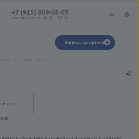
+7 (915) 809-03-03
контакт центр: 08:00 - 19:00
+
Запись на прием
ерген f47 - чеснок, IgG
чняйте
иала
 центров Столичная диагностика в Брянской области: