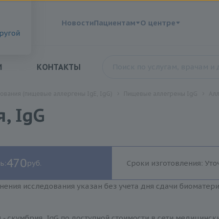
?
Новости
Пациентам
О центре
другой
И
КОНТАКТЫ
ования (пищевые аллергены IgE, IgG)
Пищевые аллегрены IgG
Алл
, IgG
470
ь:
руб.
Сроки изготовления: Уто
нения исследования указан без учета дня сдачи биоматер
 - скумбрия, IgG по доступной стоимости в сети медицинск