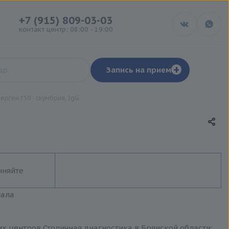
+7 (915) 809-03-03
контакт центр: 08:00 - 19:00
+
Запись на прием
ерген f50 - скумбрия, IgG
чняйте
иала
их центров Столичная диагностика в Брянской области: