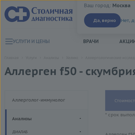
Ваш город:
Москва
Ваш город:
Москва
Да, верно
Нет, 
УСЛУГИ И ЦЕНЫ
ВРАЧИ
АКЦИ
Главная
Услуги
Анализы
Хеликс
Аллергологические исслед
Аллерген f50 - скумбрия
Аллерголог-иммунолог
Стоимост
* срок выпол
Анализы
ДИАЛАБ
Аллерген f50