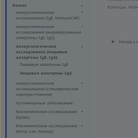
Биохимия крови
Хеликс
Клинцы, Ново
Аллергологические
исследования (IgE, ImmunoCAP)
Аллергены животных
Аллергологические
исследования (индивидуальные
Аллергены пыльцы
аллергены IgE, IgG)
Назад к 
Аллергокомпоненты
Аллергены гельминтов IgE
Аллергологические
Бытовые аллергены
исследования (пищевые
Аллергены деревьев IgE, IgG
аллергены IgE, IgG)
Пищевые аллегрены
Аллергены животных IgE, IgG
Пищевые аллегрены IgE
Аллергены металлов IgE
Пищевые аллегрены IgG
Аллергены сорных трав IgE
Аллергологические
Аллергены трав IgE
исследования (специфические
маркеры+панели)
Бытовые аллергены IgE, IgG
Неспецифические маркеры
Аутоиммунные заболевания
Инсектные аллергены IgE
аллергических реакций
Биохимические исследования
Лекарственные аллергены IgE,
Определение специфических
(кровь)
IgG
иммуноглобулинов класса G
Витамины
Биохимические исследования
Прочие аллергены IgE, IgG
Определение специфических
(моча, кал, ликвор)
Жирные кислоты,
иммуноглобулинов класса Е