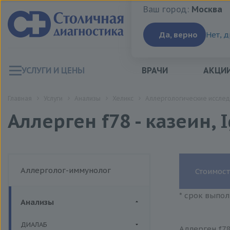
Ваш город:
Москва
Ваш город:
Москва
Да, верно
Нет, 
УСЛУГИ И ЦЕНЫ
ВРАЧИ
АКЦИ
Главная
Услуги
Анализы
Хеликс
Аллергологические исслед
Аллерген f78 - казеин, 
Аллерголог-иммунолог
Стоимост
* срок выпол
Анализы
ДИАЛАБ
Аллерген f78