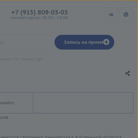
+7 (915) 809-03-03
контакт центр: 08:00 - 19:00
+
Запись на прием
ерген f78 - казеин, IgG
чняйте
иала
 центров Столичная диагностика в Брянской области: