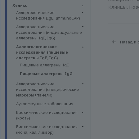
Биохимия крови
Хеликс
Клинцы, Ново
Аллергологические
исследования (IgE, ImmunoCAP)
Аллергены животных
Аллергологические
исследования (индивидуальные
Аллергены пыльцы
аллергены IgE, IgG)
Назад к 
Аллергокомпоненты
Аллергены гельминтов IgE
Аллергологические
Бытовые аллергены
исследования (пищевые
Аллергены деревьев IgE, IgG
аллергены IgE, IgG)
Пищевые аллегрены
Аллергены животных IgE, IgG
Пищевые аллегрены IgE
Аллергены металлов IgE
Пищевые аллегрены IgG
Аллергены сорных трав IgE
Аллергологические
Аллергены трав IgE
исследования (специфические
маркеры+панели)
Бытовые аллергены IgE, IgG
Неспецифические маркеры
Аутоиммунные заболевания
Инсектные аллергены IgE
аллергических реакций
Биохимические исследования
Лекарственные аллергены IgE,
Определение специфических
(кровь)
IgG
иммуноглобулинов класса G
Витамины
Биохимические исследования
Прочие аллергены IgE, IgG
Определение специфических
(моча, кал, ликвор)
Жирные кислоты,
иммуноглобулинов класса Е