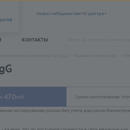
?
Новости
Пациентам
О центре
другой
И
КОНТАКТЫ
ования (пищевые аллергены IgE, IgG)
Пищевые аллегрены IgG
Алл
IgG
470
ь:
руб.
Сроки изготовления: Уто
нения исследования указан без учета дня сдачи биоматер
 - казеин, IgG по доступной стоимости в сети медицинских