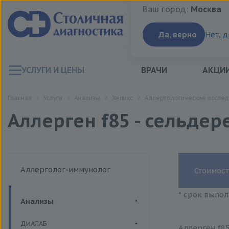
Ваш город:
Москва
Ваш город:
Москва
Да, верно
Нет, 
УСЛУГИ И ЦЕНЫ
ВРАЧИ
АКЦИ
Главная
Услуги
Анализы
Хеликс
Аллергологические исслед
Аллерген f85 - сельдере
Аллерголог-иммунолог
Стоимост
* срок выпол
Анализы
ДИАЛАБ
Аллерген f85