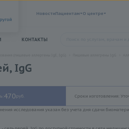
?
Новости
Пациентам
О центре
другой
И
КОНТАКТЫ
ования (пищевые аллергены IgE, IgG)
Пищевые аллегрены IgG
Алл
й, IgG
470
ь:
руб.
Сроки изготовления: Уто
нения исследования указан без учета дня сдачи биоматер
 - сельдерей, IgG по доступной стоимости в сети медицин