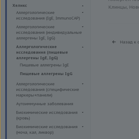
Биохимия крови
Хеликс
Клинцы, Ново
Аллергологические
исследования (IgE, ImmunoCAP)
Аллергены животных
Аллергологические
исследования (индивидуальные
Аллергены пыльцы
аллергены IgE, IgG)
Назад к 
Аллергокомпоненты
Аллергены гельминтов IgE
Аллергологические
Бытовые аллергены
исследования (пищевые
Аллергены деревьев IgE, IgG
аллергены IgE, IgG)
Пищевые аллегрены
Аллергены животных IgE, IgG
Пищевые аллегрены IgE
Аллергены металлов IgE
Пищевые аллегрены IgG
Аллергены сорных трав IgE
Аллергологические
Аллергены трав IgE
исследования (специфические
маркеры+панели)
Бытовые аллергены IgE, IgG
Неспецифические маркеры
Аутоиммунные заболевания
Инсектные аллергены IgE
аллергических реакций
Биохимические исследования
Лекарственные аллергены IgE,
Определение специфических
(кровь)
IgG
иммуноглобулинов класса G
Витамины
Биохимические исследования
Прочие аллергены IgE, IgG
Определение специфических
(моча, кал, ликвор)
Жирные кислоты,
иммуноглобулинов класса Е