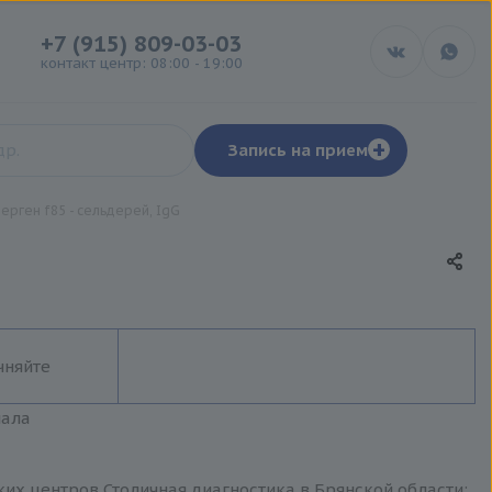
+7 (915) 809-03-03
контакт центр: 08:00 - 19:00
+
Запись на прием
ерген f85 - сельдерей, IgG
чняйте
иала
ских центров Столичная диагностика в Брянской области: