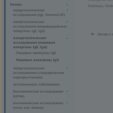
Биохимия крови
Хеликс
Клинцы, Ново
Аллергологические
исследования (IgE, ImmunoCAP)
Аллергены животных
Аллергологические
исследования (индивидуальные
Аллергены пыльцы
аллергены IgE, IgG)
Назад к 
Аллергокомпоненты
Аллергены гельминтов IgE
Аллергологические
Бытовые аллергены
исследования (пищевые
Аллергены деревьев IgE, IgG
аллергены IgE, IgG)
Пищевые аллегрены
Аллергены животных IgE, IgG
Пищевые аллегрены IgE
Аллергены металлов IgE
Пищевые аллегрены IgG
Аллергены сорных трав IgE
Аллергологические
Аллергены трав IgE
исследования (специфические
маркеры+панели)
Бытовые аллергены IgE, IgG
Неспецифические маркеры
Аутоиммунные заболевания
Инсектные аллергены IgE
аллергических реакций
Биохимические исследования
Лекарственные аллергены IgE,
Определение специфических
(кровь)
IgG
иммуноглобулинов класса G
Витамины
Биохимические исследования
Прочие аллергены IgE, IgG
Определение специфических
(моча, кал, ликвор)
Жирные кислоты,
иммуноглобулинов класса Е