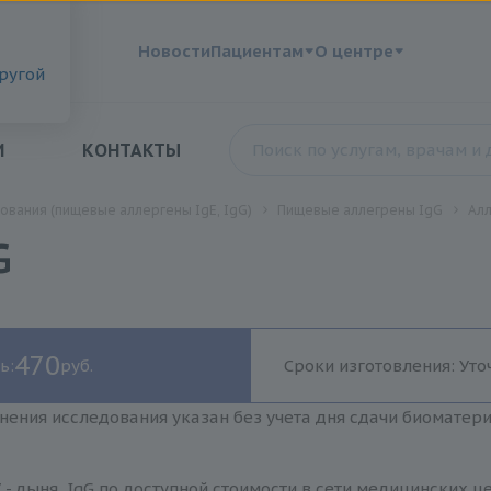
?
Новости
Пациентам
О центре
другой
И
КОНТАКТЫ
ования (пищевые аллергены IgE, IgG)
Пищевые аллегрены IgG
Алл
G
470
ь:
руб.
Сроки изготовления: Уто
нения исследования указан без учета дня сдачи биоматер
 - дыня, IgG по доступной стоимости в сети медицинских ц