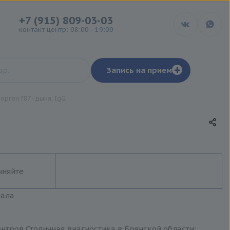
+7 (915) 809-03-03
контакт центр: 08:00 - 19:00
+
Запись на прием
ерген f87 - дыня, IgG
чняйте
иала
ентров Столичная диагностика в Брянской области: