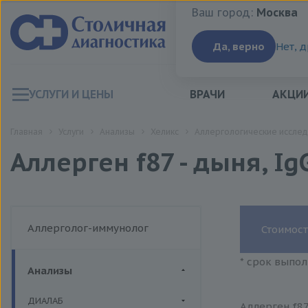
Ваш город:
Москва
Ваш город:
Москва
Да, верно
Нет, 
УСЛУГИ И ЦЕНЫ
ВРАЧИ
АКЦИ
Главная
Услуги
Анализы
Хеликс
Аллергологические исслед
Аллерген f87 - дыня, Ig
Аллерголог-иммунолог
Стоимост
* срок выпол
Анализы
ДИАЛАБ
Аллерген f87