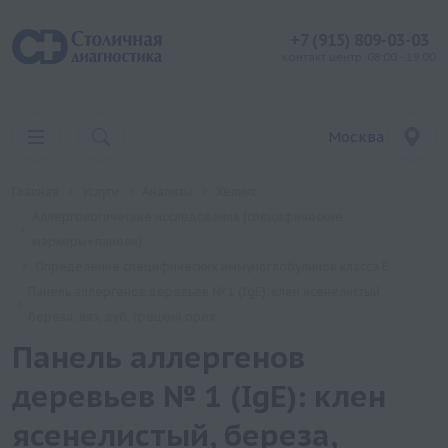
+7 (915) 809-03-03
контакт центр: 08:00 - 19:00
Москва
Главная
Услуги
Анализы
Хеликс
Аллергологические исследования (специфические
маркеры+панели)
Определение специфических иммуноглобулинов класса Е
Панель аллергенов деревьев № 1 (IgE): клен ясенелистый,
береза, вяз, дуб, грецкий орех
Панель аллергенов
деревьев № 1 (IgE): клен
ясенелистый, береза,