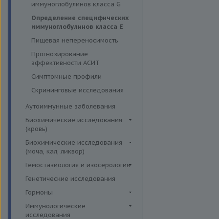
иммуноглобулинов класса G
Инсектные аллергены IgE
Определение специфических
Лекарственные аллергены IgE,
иммуноглобулинов класса Е
IgG
Пищевая непереносимость
Прочие аллергены IgE, IgG
Прогнозирование
эффективности АСИТ
Симптомные профили
Скрининговые исследования
Аутоиммунные заболевания
Биохимические исследования
(кровь)
Витамины
Биохимические исследования
(моча, кал, ликвор)
Жирные кислоты,
аминоклислоты, основания
Ликвор
Гемостазиология и изосерология
Комплексные исследования на
Гемостазиология
Генетические исследования
витамины, микроэлементы и
Иммуногематология
Гормоны
жирные кислоты
Гормоны и их метаболиты в
Иммунологические
Липидный обмен
др. биоматериалах
исследования