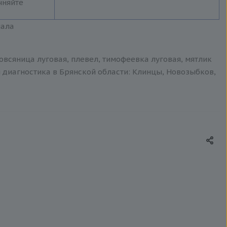
чняйте
иала
овсяница луговая, плевел, тимофеевка луговая, мятлик
я диагностика в Брянской области: Клинцы, Новозыбков,