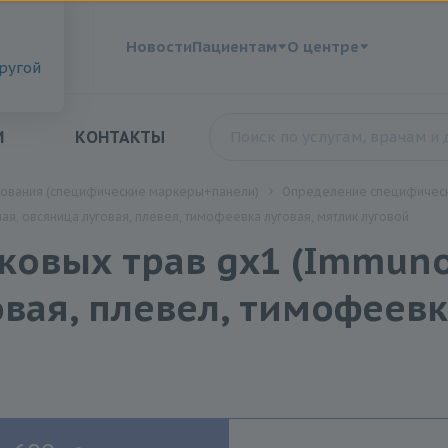
?
Новости
Пациентам
О центре
другой
И
КОНТАКТЫ
дования (специфические маркеры+панели)
Определение специфическ
ая, овсяница луговая, плевел, тимофеевка луговая, мятлик луговой
ковых трав gx1 (ImmunoC
овая, плевел, тимофеевк