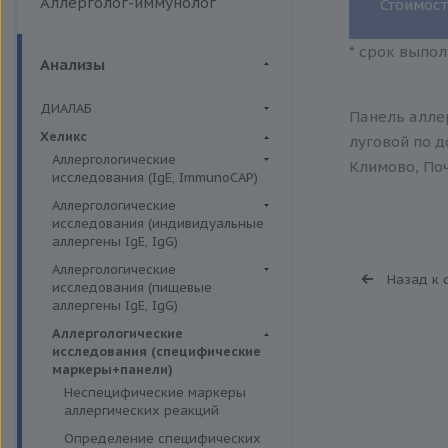
Аллерголог-иммунолог
Стоимост
* срок выпол
Анализы
ДИАЛАБ
Панель аллер
Биохимия крови
Хеликс
луговой по д
Аллергологические
Климово, Поч
исследования (IgE, ImmunoCAP)
Аллергены животных
Аллергологические
исследования (индивидуальные
Аллергены пыльцы
аллергены IgE, IgG)
Аллергокомпоненты
Аллергены гельминтов IgE
Аллергологические
Назад к 
Бытовые аллергены
исследования (пищевые
Аллергены деревьев IgE, IgG
аллергены IgE, IgG)
Пищевые аллегрены
Аллергены животных IgE, IgG
Пищевые аллегрены IgE
Аллергологические
Аллергены металлов IgE
исследования (специфические
Пищевые аллегрены IgG
маркеры+панели)
Аллергены сорных трав IgE
Неспецифические маркеры
Аллергены трав IgE
аллергических реакций
Бытовые аллергены IgE, IgG
Определение специфических