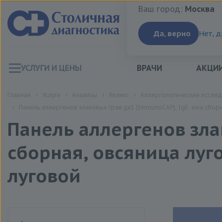
Ваш город:
Москва
Ваш город:
Москва
Да, верно
Нет, 
УСЛУГИ И ЦЕНЫ
ВРАЧИ
АКЦИ
Главная
Услуги
Анализы
Хеликс
Аллергологические иссле
Панель аллергенов злаковых трав gx1 (ImmunoCAP), IgE: ежа сборн
Панель аллергенов зла
сборная, овсяница луг
луговой