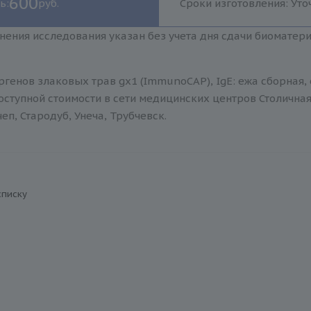
600
ь:
руб.
Сроки изготовления: Уто
нения исследования указан без учета дня сдачи биоматер
генов злаковых трав gx1 (ImmunoCAP), IgE: ежа сборная, 
оступной стоимости в сети медицинских центров Столична
еп, Стародуб, Унеча, Трубчевск.
списку