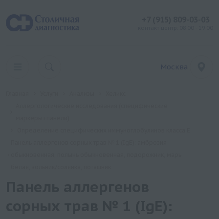
+7 (915) 809-03-03
контакт центр: 08:00 - 19:00
Москва
Главная
Услуги
Анализы
Хеликс
Аллергологические исследования (специфические
маркеры+панели)
Определение специфических иммуноглобулинов класса Е
Панель аллергенов сорных трав № 1 (IgE): амброзия
обыкновенная, полынь обыкновенная, подорожник, марь
белая, зольник/cолянка, поташник
Панель аллергенов
сорных трав № 1 (IgE):