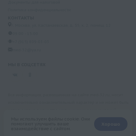
Документы для налоговой
Политика конфиденциальности
КОНТАКТЫ
г. Москва, ул. Кастанаевская, д. 55, к. 2, помещ. 12
09:00 - 15:00
+7 (915) 809-03-03
med-32@ya.ru
МЫ В СОЦСЕТЯХ
Вся информация, размещенная на сайте med-32.ru, носит
исключительно ознакомительный характер и не может быть
использована в качестве медицинских рекомендаций.
Пользуясь данным сайтом и любыми его сервисами, вы
Мы используем файлы cookie. Они
помогают улучшить ваше
Хорошо
подтверждаете свое согласие на обработку персональной
взаимодействие с сайтом.
+
информации.
Запись на прием