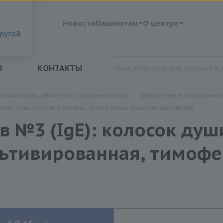
?
Новости
Пациентам
О центре
другой
И
КОНТАКТЫ
дования (специфические маркеры+панели)
Определение специфическ
тняя, рожь культивированная, тимофеевка, бухарник шерстистый
в №3 (IgE): колосок ду
льтивированная, тимофе