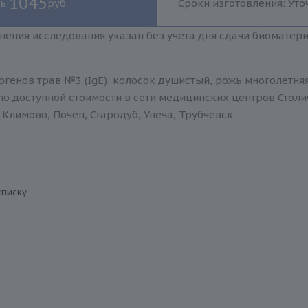
1045
ь:
руб.
Сроки изготовления: Уто
нения исследования указан без учета дня сдачи биоматер
генов трав №3 (IgE): колосок душистый, рожь многолетня
о доступной стоимости в сети медицинских центров Столи
Климово, Почеп, Стародуб, Унеча, Трубчевск.
списку