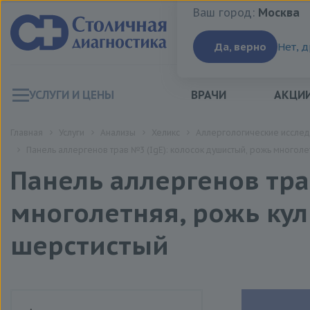
Ваш город:
Москва
Ваш город:
Москва
Да, верно
Нет, 
УСЛУГИ И ЦЕНЫ
ВРАЧИ
АКЦИ
Главная
Услуги
Анализы
Хеликс
Аллергологические иссле
Панель аллергенов трав №3 (IgE): колосок душистый, рожь многоле
Панель аллергенов тра
многолетняя, рожь ку
шерстистый