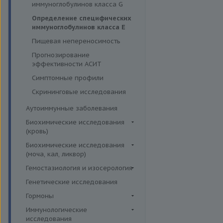
иммуноглобулинов класса G
Инсектные аллергены IgE
Определение специфических
Лекарственные аллергены IgE,
иммуноглобулинов класса Е
IgG
Пищевая непереносимость
Прочие аллергены IgE, IgG
Прогнозирование
эффективности АСИТ
Симптомные профили
Скрининговые исследования
Аутоиммунные заболевания
Биохимические исследования
(кровь)
Витамины
Биохимические исследования
(моча, кал, ликвор)
Жирные кислоты,
аминоклислоты, основания
Ликвор
Гемостазиология и изосерология
Комплексные исследования на
Гемостазиология
Генетические исследования
витамины, микроэлементы и
Иммуногематология
Гормоны
жирные кислоты
Гормоны и их метаболиты в
Иммунологические
Липидный обмен
др. биоматериалах
исследования