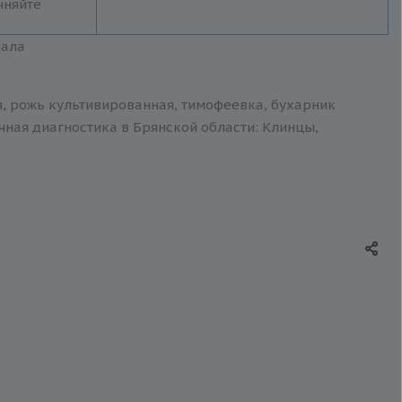
чняйте
иала
я, рожь культивированная, тимофеевка, бухарник
чная диагностика в Брянской области: Клинцы,