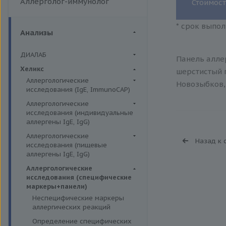
Аллерголог-иммунолог
Стоимост
* срок выпол
Анализы
ДИАЛАБ
Панель аллер
Биохимия крови
Хеликс
шерстистый п
Аллергологические
Новозыбков, 
исследования (IgE, ImmunoCAP)
Аллергены животных
Аллергологические
исследования (индивидуальные
Аллергены пыльцы
аллергены IgE, IgG)
Аллергокомпоненты
Аллергены гельминтов IgE
Аллергологические
Назад к 
Бытовые аллергены
исследования (пищевые
Аллергены деревьев IgE, IgG
аллергены IgE, IgG)
Пищевые аллегрены
Аллергены животных IgE, IgG
Пищевые аллегрены IgE
Аллергологические
Аллергены металлов IgE
исследования (специфические
Пищевые аллегрены IgG
маркеры+панели)
Аллергены сорных трав IgE
Неспецифические маркеры
Аллергены трав IgE
аллергических реакций
Бытовые аллергены IgE, IgG
Определение специфических