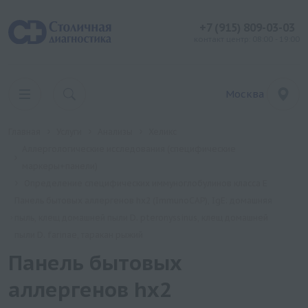
+7 (915) 809-03-03
контакт центр: 08:00 - 19:00
Москва
Главная
Услуги
Анализы
Хеликс
Аллергологические исследования (специфические
маркеры+панели)
Определение специфических иммуноглобулинов класса Е
Панель бытовых аллергенов hx2 (ImmunoCAP), IgE: домашняя
пыль, клещ домашней пыли D. pteronyssinus, клещ домашней
пыли D. farinae, таракан рыжий
Панель бытовых
аллергенов hx2