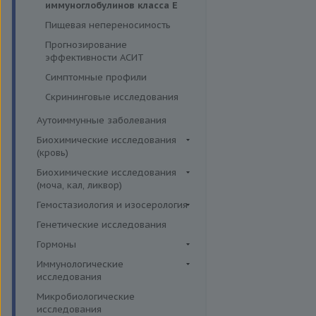
иммуноглобулинов класса Е
IgG
Пищевая непереносимость
Прочие аллергены IgE, IgG
Прогнозирование
эффективности АСИТ
Симптомные профили
Скрининговые исследования
Аутоиммунные заболевания
Биохимические исследования
(кровь)
Витамины
Биохимические исследования
(моча, кал, ликвор)
Жирные кислоты,
аминоклислоты, основания
Ликвор
Гемостазиология и изосерология
Комплексные исследования на
Гемостазиология
Генетические исследования
витамины, микроэлементы и
Иммуногематология
Гормоны
жирные кислоты
Гормоны и их метаболиты в
Иммунологические
Липидный обмен
др. биоматериалах
исследования
Маркёры воспаления и
Гормоны и их метаболиты в
Иммуномодуляторы
Микробиологические
острофазовые белки
крови
исследования