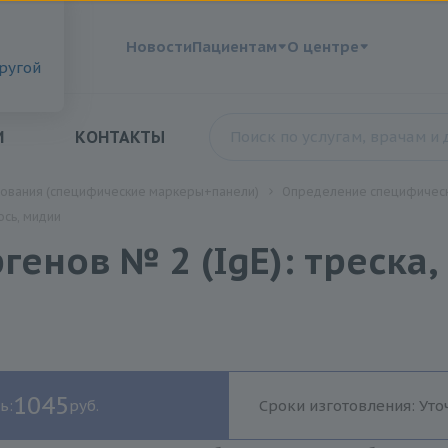
?
Новости
Пациентам
О центре
другой
И
КОНТАКТЫ
дования (специфические маркеры+панели)
Определение специфическ
ось, мидии
нов № 2 (IgE): треска, 
1045
ь:
руб.
Сроки изготовления: Уто