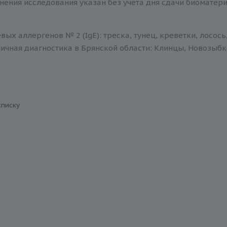
нения исследования указан без учета дня сдачи биоматер
ых аллергенов № 2 (IgE): треска, тунец, креветки, лосос
ичная диагностика в Брянской области: Клинцы, Новозыбко
списку