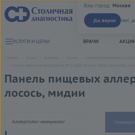
Ваш город:
Москва
Ваш город:
Москва
Да, верно
Нет, 
УСЛУГИ И ЦЕНЫ
ВРАЧИ
АКЦИ
Главная
Услуги
Анализы
Хеликс
Аллергологические иссле
Панель пищевых аллергенов № 2 (IgE): треска, тунец, креветки, лос
Панель пищевых аллерге
лосось, мидии
Аллерголог-иммунолог
Стоимост