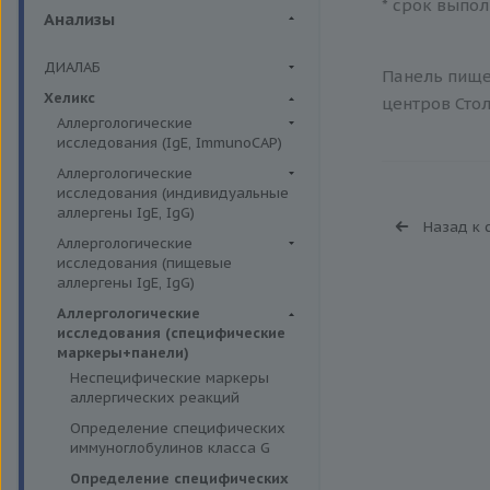
* срок выпол
Анализы
ДИАЛАБ
Панель пищев
Биохимия крови
Хеликс
центров Стол
Аллергологические
исследования (IgE, ImmunoCAP)
Аллергены животных
Аллергологические
исследования (индивидуальные
Аллергены пыльцы
аллергены IgE, IgG)
Назад к 
Аллергокомпоненты
Аллергены гельминтов IgE
Аллергологические
Бытовые аллергены
исследования (пищевые
Аллергены деревьев IgE, IgG
аллергены IgE, IgG)
Пищевые аллегрены
Аллергены животных IgE, IgG
Пищевые аллегрены IgE
Аллергологические
Аллергены металлов IgE
исследования (специфические
Пищевые аллегрены IgG
маркеры+панели)
Аллергены сорных трав IgE
Неспецифические маркеры
Аллергены трав IgE
аллергических реакций
Бытовые аллергены IgE, IgG
Определение специфических
иммуноглобулинов класса G
Инсектные аллергены IgE
Определение специфических
Лекарственные аллергены IgE,