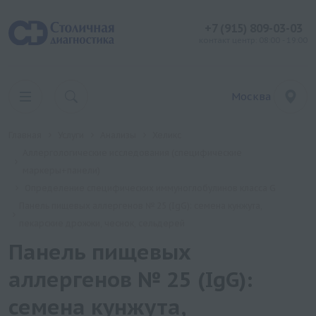
+7 (915) 809-03-03
контакт центр: 08:00 - 19:00
Москва
Главная
Услуги
Анализы
Хеликс
Аллергологические исследования (специфические
маркеры+панели)
Определение специфических иммуноглобулинов класса G
Панель пищевых аллергенов № 25 (IgG): семена кунжута,
пекарские дрожжи, чеснок, сельдерей
Панель пищевых
аллергенов № 25 (IgG):
семена кунжута,