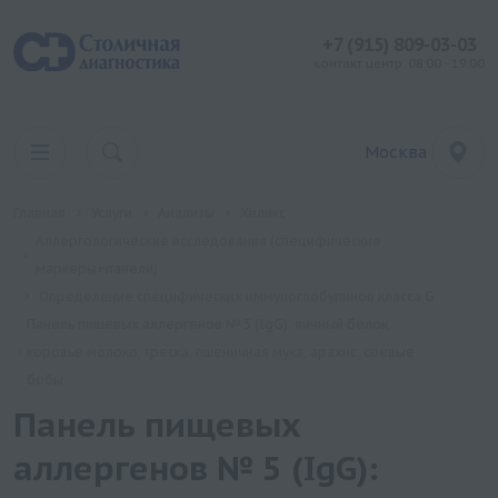
+7 (915) 809-03-03
контакт центр: 08:00 - 19:00
Москва
Главная
Услуги
Анализы
Хеликс
Аллергологические исследования (специфические
маркеры+панели)
Определение специфических иммуноглобулинов класса G
Панель пищевых аллергенов № 5 (IgG): яичный белок,
коровье молоко, треска, пшеничная мука, арахис, соевые
бобы
Панель пищевых
аллергенов № 5 (IgG):