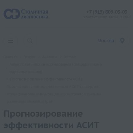
+7 (915) 809-03-03
контакт центр: 08:00 - 19:00
Москва
Главная
Услуги
Анализы
Хеликс
Аллергологические исследования (специфические
маркеры+панели)
Прогнозирование эффективности АСИТ
Прогнозирование эффективности АСИТ (аллерген
специфической иммунотерапии) экстрактом пыльцы
различных злаковых трав
Прогнозирование
эффективности АСИТ