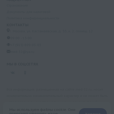
Страхование
Документы для налоговой
Политика конфиденциальности
КОНТАКТЫ
г. Москва, ул. Кастанаевская, д. 55, к. 2, помещ. 12
09:00 - 15:00
+7 (915) 809-03-03
med-32@ya.ru
МЫ В СОЦСЕТЯХ
Вся информация, размещенная на сайте med-32.ru, носит
исключительно ознакомительный характер и не может быть
использована в качестве медицинских рекомендаций.
Пользуясь данным сайтом и любыми его сервисами, вы
Мы используем файлы cookie. Они
помогают улучшить ваше
Хорошо