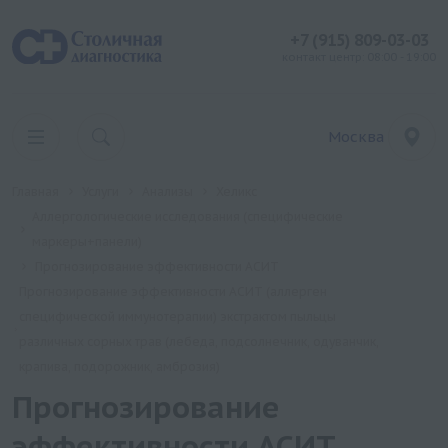
+7 (915) 809-03-03
контакт центр: 08:00 - 19:00
Москва
Главная
Услуги
Анализы
Хеликс
Аллергологические исследования (специфические
маркеры+панели)
Прогнозирование эффективности АСИТ
Прогнозирование эффективности АСИТ (аллерген
специфической иммунотерапии) экстрактом пыльцы
различных сорных трав (лебеда, подсолнечник, одуванчик,
крапива, подорожник, амброзия)
Прогнозирование
эффективности АСИТ