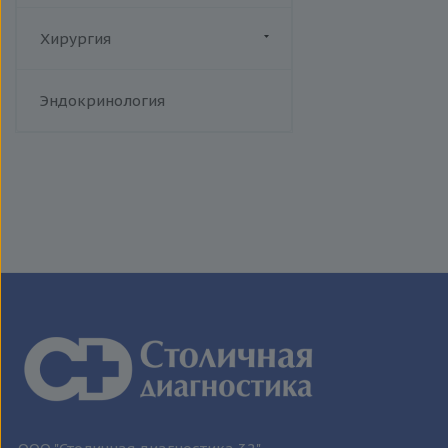
человека
Токсоплазмоз
Хирургия
Трихомониаз
Флебология
Туберкулез
Эндокринология
Уреаплазменная инфекция
Хламидийная инфекция
Цитомегаловирусная
инфекция
Эпидемический паротит
Эпштейна-Барр вирус /
инфекционный мононуклеоз