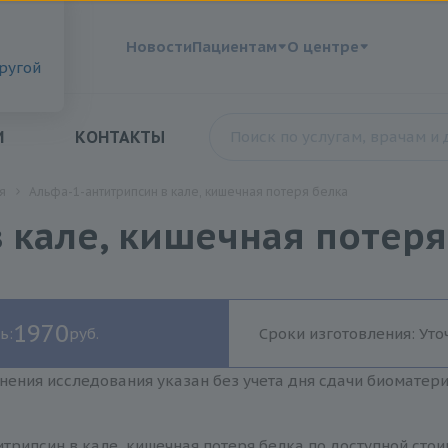
?
Новости
Пациентам
О центре
другой
И
КОНТАКТЫ
я
Альфа-1-антитрипсин в кале, кишечная потеря белка
 кале, кишечная потеря
1970
ь:
руб.
Сроки изготовления: Уто
нения исследования указан без учета дня сдачи биоматер
трипсин в кале, кишечная потеря белка по доступной сто