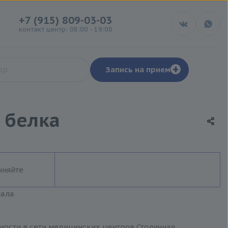
+7 (915) 809-03-03
контакт центр: 08:00 - 19:00
+
Запись на прием
 белка
чняйте
иала
имости в сети медицинских центров Столичная