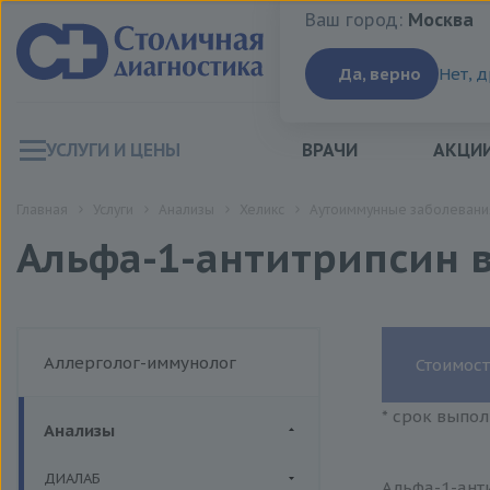
Ваш город:
Москва
Ваш город:
Москва
Да, верно
Нет, 
УСЛУГИ И ЦЕНЫ
ВРАЧИ
АКЦИ
Главная
Услуги
Анализы
Хеликс
Аутоиммунные заболевани
Альфа-1-антитрипсин в
Аллерголог-иммунолог
Стоимост
* срок выпол
Анализы
ДИАЛАБ
Альфа-1-анти