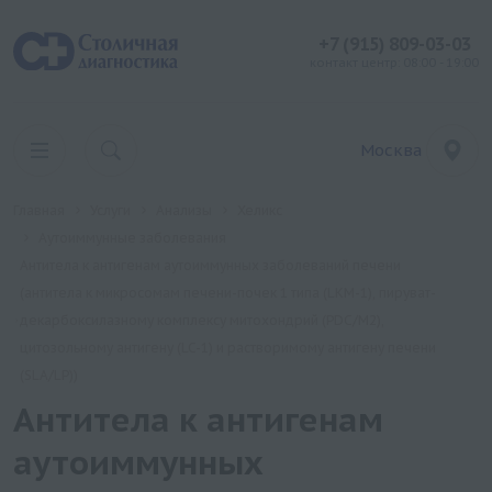
+7 (915) 809-03-03
контакт центр: 08:00 - 19:00
Москва
Главная
Услуги
Анализы
Хеликс
Аутоиммунные заболевания
Антитела к антигенам аутоиммунных заболеваний печени
(антитела к микросомам печени-почек 1 типа (LKM-1), пируват-
декарбоксилазному комплексу митохондрий (PDC/М2),
цитозольному антигену (LC-1) и растворимому антигену печени
(SLA/LP))
Антитела к антигенам
аутоиммунных