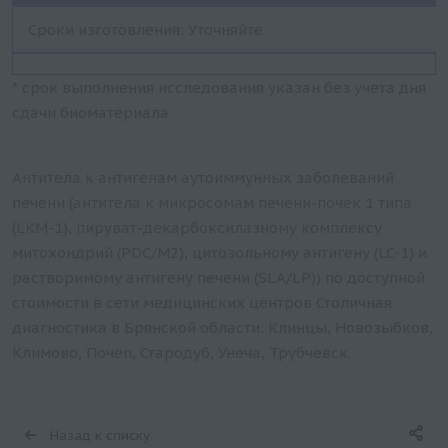
Сроки изготовления: Уточняйте
* срок выполнения исследования указан без учета дня
сдачи биоматериала
Антитела к антигенам аутоиммунных заболеваний
печени (антитела к микросомам печени-почек 1 типа
(LKM-1), пируват-декарбоксилазному комплексу
митохондрий (PDC/М2), цитозольному антигену (LC-1) и
растворимому антигену печени (SLA/LP)) по доступной
стоимости в сети медицинских центров Столичная
диагностика в Брянской области: Клинцы, Новозыбков,
Климово, Почеп, Стародуб, Унеча, Трубчевск.
Назад к списку