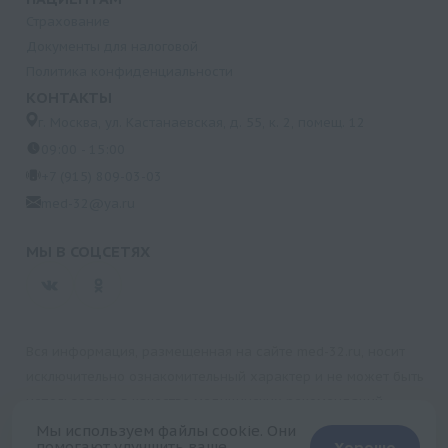
Страхование
Документы для налоговой
Политика конфиденциальности
КОНТАКТЫ
г. Москва, ул. Кастанаевская, д. 55, к. 2, помещ. 12
09:00 - 15:00
+7 (915) 809-03-03
med-32@ya.ru
МЫ В СОЦСЕТЯХ
Вся информация, размещенная на сайте med-32.ru, носит
исключительно ознакомительный характер и не может быть
использована в качестве медицинских рекомендаций.
Пользуясь данным сайтом и любыми его сервисами, вы
Мы используем файлы cookie. Они
помогают улучшить ваше
Хорошо