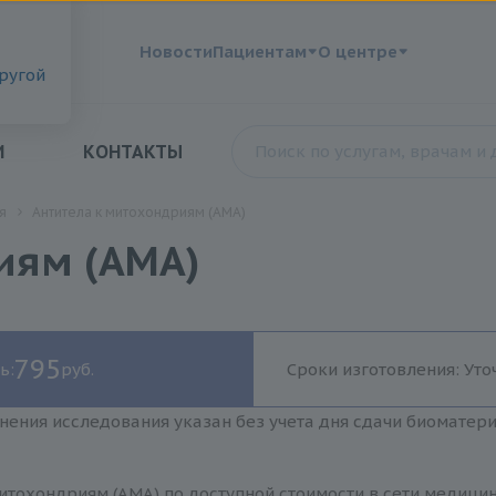
?
Новости
Пациентам
О центре
другой
И
КОНТАКТЫ
я
Антитела к митохондриям (AMA)
иям (AMA)
795
ь:
руб.
Сроки изготовления: Уто
нения исследования указан без учета дня сдачи биоматер
итохондриям (AMA) по доступной стоимости в сети медици