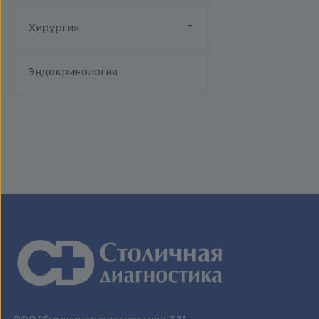
человека
Токсоплазмоз
Хирургия
Трихомониаз
Флебология
Туберкулез
Эндокринология
Уреаплазменная инфекция
Хламидийная инфекция
Цитомегаловирусная
инфекция
Эпидемический паротит
Эпштейна-Барр вирус /
инфекционный мононуклеоз