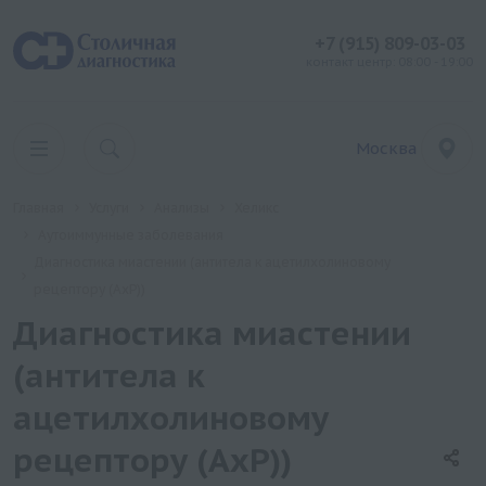
+7 (915) 809-03-03
контакт центр: 08:00 - 19:00
Москва
Главная
Услуги
Анализы
Хеликс
Аутоиммунные заболевания
Диагностика миастении (антитела к ацетилхолиновому
рецептору (АхР))
Диагностика миастении
(антитела к
ацетилхолиновому
рецептору (АхР))