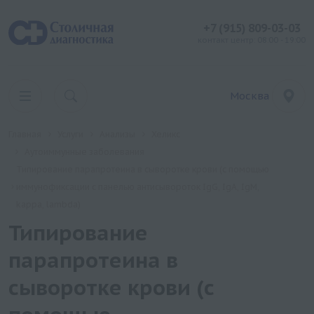
+7 (915) 809-03-03
контакт центр: 08:00 - 19:00
Москва
Главная
Услуги
Анализы
Хеликс
Аутоиммунные заболевания
Типирование парапротеина в сыворотке крови (с помощью
иммунофиксации с панелью антисывороток IgG, IgA, IgM,
kappa, lambda)
Типирование
парапротеина в
сыворотке крови (с