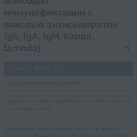
помощью
иммунофиксации с
панелью антисывороток
IgG, IgA, IgM, kappa,
lambda)
3805
Стоимость:
руб.
Сроки изготовления: Уточняйте
* срок выполнения исследования указан без учета дня
сдачи биоматериала
Типирование парапротеина в сыворотке крови (с
помощью иммунофиксации с панелью антисывороток