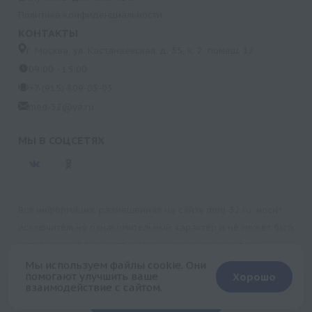
Политика конфиденциальности
КОНТАКТЫ
г. Москва, ул. Кастанаевская, д. 55, к. 2, помещ. 12
09:00 - 15:00
+7 (915) 809-03-03
med-32@ya.ru
МЫ В СОЦСЕТЯХ
Вся информация, размещенная на сайте med-32.ru, носит
исключительно ознакомительный характер и не может быть
использована в качестве медицинских рекомендаций.
Пользуясь данным сайтом и любыми его сервисами, вы
Мы используем файлы cookie. Они
помогают улучшить ваше
Хорошо
подтверждаете свое согласие на обработку персональной
взаимодействие с сайтом.
+
информации.
Запись на прием