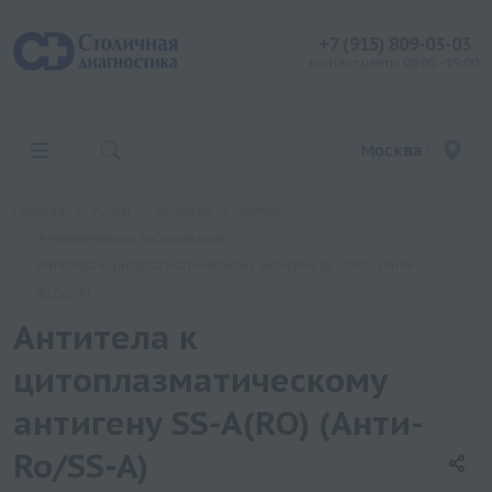
+7 (915) 809-03-03
контакт центр: 08:00 - 19:00
Москва
Главная
Услуги
Анализы
Хеликс
Аутоиммунные заболевания
Антитела к цитоплазматическому антигену SS-A(RO) (Анти-
Ro/SS-A)
Антитела к
цитоплазматическому
антигену SS-A(RO) (Анти-
Ro/SS-A)