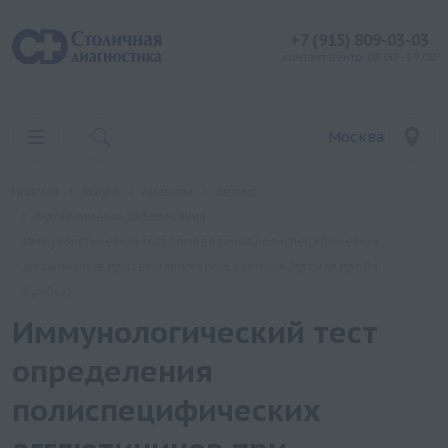
+7 (915) 809-03-03
контакт центр: 08:00 - 19:00
Москва
Главная
Услуги
Анализы
Хеликс
Аутоиммунные заболевания
Иммунологический тест определения полиспецифических
агглютининов при гемолитических анемиях (прямая проба
Кумбса)
Иммунологический тест
определения
полиспецифических